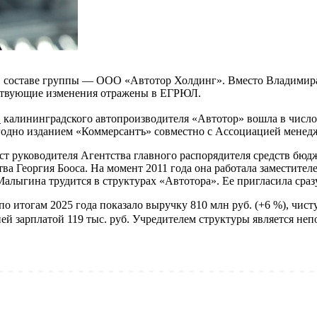
в составе группы — ООО «Автотор Холдинг». Вместо Владимира
ствующие изменения отражены в ЕГРЮЛ.
в
калининградского автопроизводителя «Автотор» вошла в число
годно изданием «Коммерсантъ» совместно с Ассоциацией менед
т руководителя Агентства главного распорядителя средств бюдж
тва Георгия Бооса. На момент 2011 года она работала заместит
лыгина трудится в структурах «Автотора». Ее пригласила сразу
итогам 2025 года показало выручку 810 млн руб. (+6 %), чистую
дней зарплатой 119 тыс. руб. Учредителем структуры является 