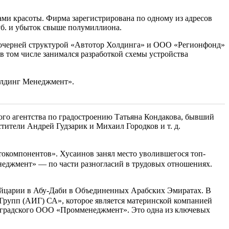
ами красоты. Фирма зарегистрирована по одному из адресов
уб. и убыток свыше полумиллиона.
 дочерней структурой «Автотор Холдинга» и ООО «Регионфонд»
в том числе занимался разработкой схемы устройства
олдинг Менеджмент».
ого агентства по градостроению Татьяна Кондакова, бывший
ители Андрей Гудзарик и Михаил Городков и т. д.
окомпонентов». Хусаинов занял место уволившегося топ-
еджмент» — по части разногласий в трудовых отношениях.
ейцарии в Абу-Даби в Объединенных Арабских Эмиратах. В
Групп (АИГ) СА», которое является материнской компанией
нградского ООО «Промменеджмент». Это одна из ключевых