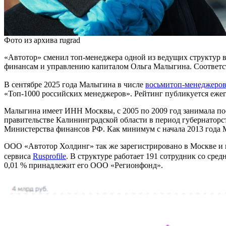
Фото из архива rugrad
«Автотор» сменил топ-менеджера одной из ведущих структур 
финансам и управлению капиталом Ольга Малыгина. Соответ
В сентябре 2025 года Малыгина в числе
восьми
топ-менеджеро
«Топ-1000 российских менеджеров». Рейтинг публикуется еже
Малыгина имеет ИНН Москвы, с 2005 по 2009 год занимала пос
правительстве Калининградской области в период губернаторс
Министерства финансов РФ. Как минимум с начала 2013 года Ма
ООО «Автотор Холдинг» так же зарегистрировано в Москве и по 
сервиса
Rusprofile
. В структуре работает 191 сотрудник со сре
0,01 % принадлежит его ООО «Регионфонд».