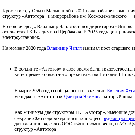
Кроме того, у Ольги Малыгиной с 2021 года работает компани
структур «Автотора» в микрорайоне им. Космодемьянского — на
В свою очередь, Владимир Чапля остался директором «Иннова
основателя ГК Владимира Щербакова. В 2025 году центр показа
электроустановок.
На момент 2020 года
Владимир Чапля
занимал пост старшего 
В холдинге «Автотор» в свое время были трудоустроены 
вице-премьер областного правительства Виталий Шипов,
В марте 2026 года сообщалось о назначении
Евгения Хус
менеджера «Автотора»
Дмитрия Якимова
, который пода
Как минимум две структуры ГК «Автотор», имеющие доч
феврале 2026 года завершился их процесс
редомициляци
для калининградского ООО «Финпроминвест», и АО «Дук
структур «Автотора».