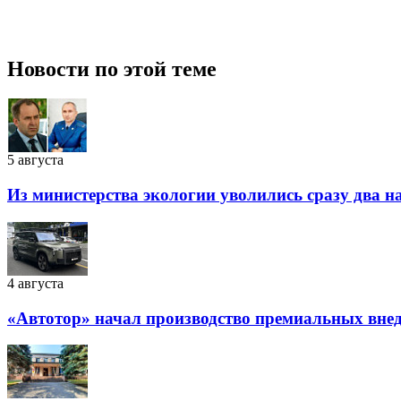
Новости по этой теме
5 августа
Из министерства экологии уволились сразу два 
4 августа
«Автотор» начал производство премиальных внед