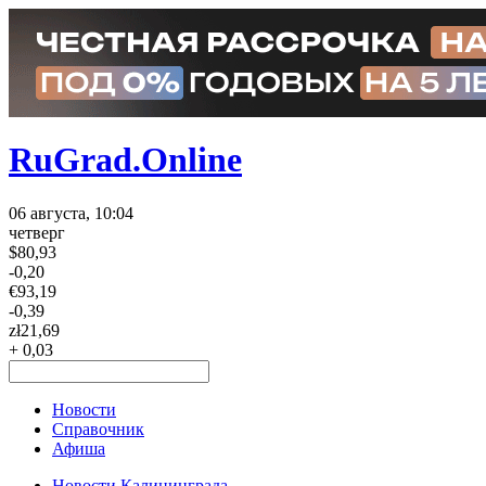
RuGrad.Online
06 августа, 10:04
четверг
$
80,93
-0,20
€
93,19
-0,39
zł
21,69
+ 0,03
Новости
Справочник
Афиша
Новости Калининграда