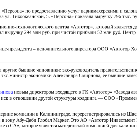
я «Персона» по предоставлению услуг парикмахерскими и салон
 ул. Тихоокеанской, 5. «Персона» показала выручку 796 тыс. р
ционно-технологического центра «Автотор», который является
л выручку 294 млн руб. при чистой прибыли 52 млн руб. Центр 
вице-президента – исполнительного директора ООО «Автотор Х
и другие бывшие чиновники: экс-руководитель правительственн
 экс-министр экономики Александра Смирнова, ее бывшие замест
аинова
новым директором входящего в ГК «Автотор» «Завода авт
л иск в отношении другой структуры холдинга — ООО «Проммен
ерние компании в Калининграде, перерегистрировались из Шв
и
в зону Абу-Даби Глобал Маркет. Это АО «Автотор Инвестмент 
еза СА», которое является материнской компанией для калини