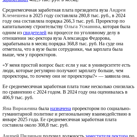
Среднемесячная заработная плата президента вуза
Андрея
Клемешева
в 2025 году составляла 280,8 тыс. руб., в 2024
году она составляла порядка 266,3 тыс. руб. Проректор по
капитальному строительству
Ольга Усманова
, которая была
одним из
свидетелей
на процессе по уголовному делу в
отношении экс-ректора вуза Александра Федорова,
зарабатывала в месяц порядка 368,8 тыс. руб. На суде она
отметила, что в вузе были сотрудники, чья зарплата была
выше, чем у проректоров.
«У меня простой вопрос был: если у нас в университете есть
люди, которые регулярно получают зарплату больше, чем
проректоры, то почему они не проректоры?» — заявила она.
Ее среднемесячная заработная плата тоже несколько снизилась
по сравнению с 2024 годом. В 2024 году она оценивалась в
406,9 тыс. руб.
Яна Ворожеина
была
назначена
проректором по социально-
гуманитарной политике и региональному взаимодействию в
январе 2025 года. Ее среднемесячная заработная плата
составила около 308,8 тыс. руб.
Андрей Пилицын
получил должность
заместителя ректора
по