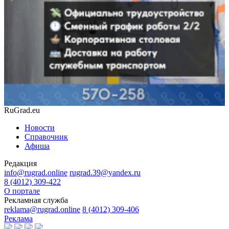
RuGrad.eu
Новости
Справочник
Афиша
Редакция
info@rugrad.online
rugrad.39@yandex.ru
8 (4012) 309-422
О портале
Рекламная служба
reklama@rugrad.online
8 (4012) 309-406
Реклама