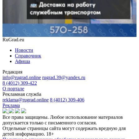
RuGrad.eu
Новости
Справочник
Афиша
Редакция
info@rugrad.online
rugrad.39@yandex.ru
8 (4012) 309-422
О портале
Рекламная служба
reklama@rugrad.online
8 (4012) 309-406
Реклама
Все права защищены. Любое использование материалов
допускается только с письменного согласия.
Отдельные страницы сайта могут содержать вредную для
детей информацию.
18+