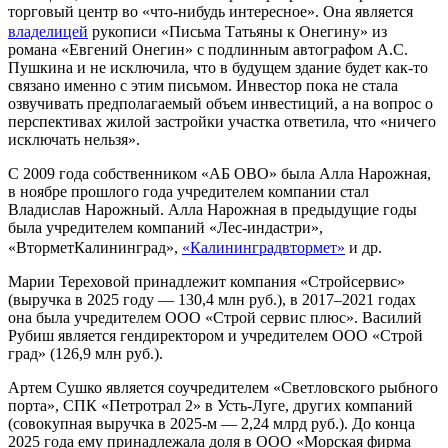
торговый центр во «что-нибудь интересное». Она является
владелицей
рукописи «Письма Татьяны к Онегину» из
романа «Евгений Онегин» с подлинным автографом А.С.
Пушкина и не исключила, что в будущем здание будет как-то
связано именно с этим письмом. Инвестор пока не стала
озвучивать предполагаемый объем инвестиций, а на вопрос о
перспективах жилой застройки участка ответила, что «ничего
исключать нельзя».
С 2009 года собственником «АБ ОВО» была Алла Нарожная,
в ноябре прошлого года учредителем компании стал
Владислав Нарожный. Алла Нарожная в предыдущие годы
была учредителем компаний «Лес-индастри»,
«ВторметКалининград»,
«Калининградвтормет»
и др.
Марии Тереховой принадлежит компания «Стройсервис»
(выручка в 2025 году — 130,4 млн руб.), в 2017–2021 годах
она была учредителем ООО «Строй сервис плюс». Василий
Рубиш является гендиректором и учредителем ООО «Строй
град» (126,9 млн руб.).
Артем Сушко является соучредителем «Светловского рыбного
порта», СПК «Петротрал 2» в Усть-Луге, других компаний
(совокупная выручка в 2025-м — 2,24 млрд руб.). До конца
2025 года ему принадлежала доля в ООО «Морская фирма