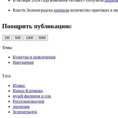
В октябре 2024 года компания «Итакос» получила
разреш
Власти Зеленоградска
оценили
количество приезжих в мун
Поощрить публикацию:
100
500
1000
5000
Темы
Культура и развлечения
Нарушения
Тэги
Итакос
Ирина Клочкова
музей филинов и сов
Россельхознадзор
лицензия
Зеленоградск