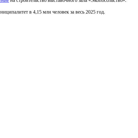
ение
на строительство выставочного зала «Экопосольство».
иципалитет в 4,15 млн человек за весь 2025 год.