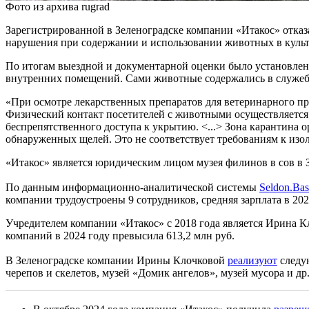
Фото из архива rugrad
Зарегистрированной в Зеленоградске компании «Итакос» отка
нарушения при содержании и использовании животных в культ
По итогам выездной и документарной оценки было установле
внутренних помещений. Сами животные содержались в служеб
«При осмотре лекарственных препаратов для ветеринарного пр
Физический контакт посетителей с животными осуществляется 
беспрепятственного доступа к укрытию. <...> Зона карантина 
обнаруженных щелей. Это не соответствует требованиям к из
«Итакос» является юридическим лицом музея филинов в сов в З
По данным информационно-аналитической системы
Seldon.Bas
компании трудоустроены 9 сотрудников, средняя зарплата в 2024
Учредителем компании «Итакос» с 2018 года является Ирина К
компаний в 2024 году превысила 613,2 млн руб.
В Зеленоградске компании Ирины Клочковой
реализуют
следу
черепов и скелетов, музей «Домик ангелов», музей мусора и др