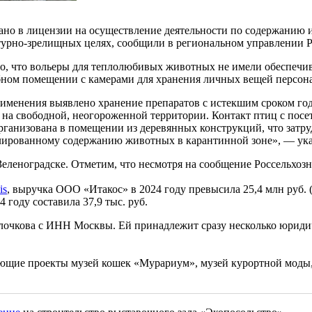
зано в лицензии на осуществление деятельности по содержани
урно-зрелищных целях, сообщили в региональном управлении Р
но, что вольеры для теплолюбивых животных не имели обеспе
ном помещении с камерами для хранения личных вещей персона
именения выявлено хранение препаратов с истекшим сроком год
на свободной, неогороженной территории. Контакт птиц с посет
организована в помещении из деревянных конструкций, что затр
олированному содержанию животных в карантинной зоне», — ук
еленоградске. Отметим, что несмотря на сообщение Россельхозн
is
, выручка ООО «Итакос» в 2024 году превысила 25,4 млн руб. 
 году составила 37,9 тыс. руб.
лочкова с ИНН Москвы. Ей принадлежит сразу несколько юридич
ющие проекты музей кошек «Мурариум», музей курортной моды,
.