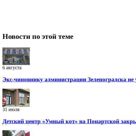
Новости по этой теме
6 августа
Экс-чиновнику администрации Зеленоградска не 
31 июля
Детский центр «Умный кот» на Понартской закры