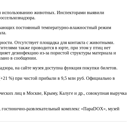
ю и использованию животных. Инспекторами выявили
оссельхознадзора.
чивающих постоянный температурно-влажностный режим
ла.
ности. Отсутствует площадка для контакта с животными.
ителями также проводится в юрте, при этом у птиц нет
удняет дезинфекцию из-за пористой структуры материала и
азано в сообщении.
адзора, на сайте музея доступна функция покупки билетов.
(+21 %) при чистой прибыли в 9,5 млн руб. Официально в
еских лиц в Москве, Крыму, Калуге и др., совокупная выручка
 гостинично-развлекательный комплекс «ПараDOX», музей