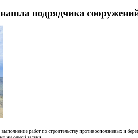
 нашла подрядчика сооружений 
а выполнение работ по строительству противооползневых и бер
но ни одной заявки.