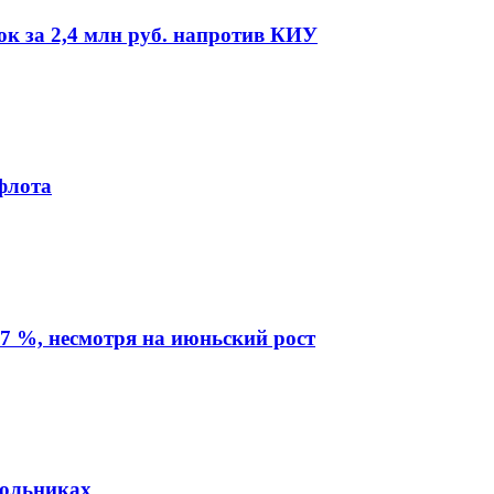
ок за 2,4 млн руб. напротив КИУ
флота
7 %, несмотря на июньский рост
кольниках