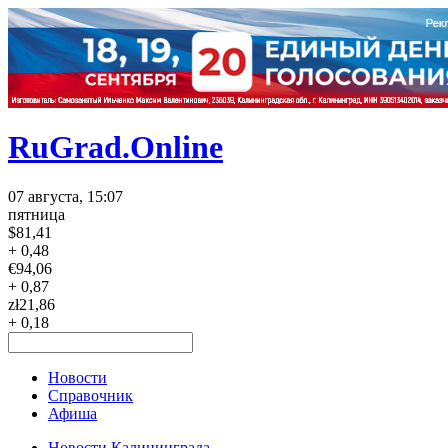
RuGrad.Online
07 августа, 15:07
пятница
$
81,41
+ 0,48
€
94,06
+ 0,87
zł
21,86
+ 0,18
Новости
Справочник
Афиша
Новости Калининграда