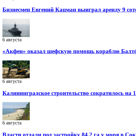
Бизнесмен Евгений Кацман выиграл аренду 9 сот
6 августа
«Акфен» оказал шефскую помощь кораблю Балт
6 августа
Калининградское строительство сократилось на 1
6 августа
Власти отдали под застройку 84,2 га у моря в Со