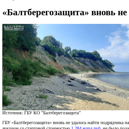
«Балтберегозащита» вновь не
Источник: ГБУ КО "Балтберегозащита"
ГБУ «Балтберегозащита» вновь не удалось найти подрядчика н
аукцион со стартовой стоимостью
1,284 млрд руб.
не было пода