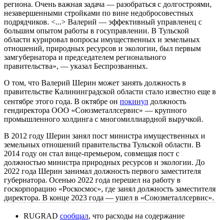
региона. Очень важная задача — разобраться с долгостроями,
незавершенными стройками по вине недобросовестных
подрядчиков. <...> Валерий — эффективный управленец с
большим опытом работы в госуправлении. В Тульской
области курировал вопросы имущественных и земельных
отношений, природных ресурсов и экологии, был первым
замгубернатора и председателем регионального
правительства», — указал Беспрозванных.
О том, что Валерий Шерин может занять должность в
правительстве Калининградской области стало известно еще в
сентябре этого года. В октябре он
покинул
должность
гендиректора ООО «Союзметаллсервис» — крупного
промышленного холдинга с многомиллиардной выручкой.
В 2012 году Шерин занял пост министра имущественных и
земельных отношений правительства Тульской области. В
2014 году он стал вице-премьером, совмещая пост с
должностью министра природных ресурсов и экологии. До
2022 года Шерин занимал должность первого заместителя
губернатора. Осенью 2022 года перешел на работу в
госкорпорацию «Роскосмос», где занял должность заместителя
директора. В конце 2023 года — ушел в «Союзметаллсервис».
RUGRAD
сообщал
, что расходы на содержание