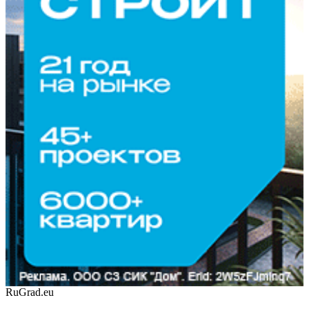
RuGrad.eu