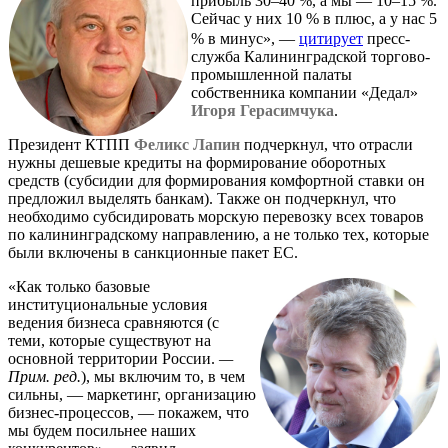
прибыль 30–40 %, а мы — 10–15 %.
Сейчас у них 10 % в плюс, а у нас 5
% в минус», —
цитирует
пресс-
служба Калининградской торгово-
промышленной палаты
собственника компании «Дедал»
Игоря Герасимчука
.
Президент КТПП
Феликс Лапин
подчеркнул, что отрасли
нужны дешевые кредиты на формирование оборотных
средств (субсидии для формирования комфортной ставки он
предложил выделять банкам). Также он подчеркнул, что
необходимо субсидировать морскую перевозку всех товаров
по калининградскому направлению, а не только тех, которые
были включены в санкционные пакет ЕС.
«Как только базовые
институциональные условия
ведения бизнеса сравняются (с
теми, которые существуют на
основной территории России.
—
Прим. ред.
), мы включим то, в чем
сильны, — маркетинг, организацию
бизнес-процессов, — покажем, что
мы будем посильнее наших