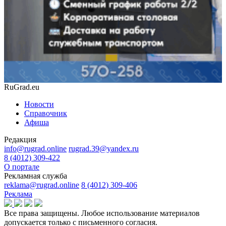
RuGrad.eu
Новости
Справочник
Афиша
Редакция
info@rugrad.online
rugrad.39@yandex.ru
8 (4012) 309-422
О портале
Рекламная служба
reklama@rugrad.online
8 (4012) 309-406
Реклама
Все права защищены. Любое использование материалов
допускается только с письменного согласия.