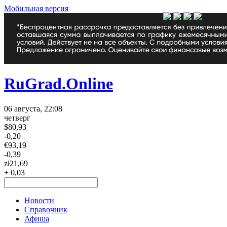
Мобильная версия
RuGrad.Online
06 августа, 22:08
четверг
$
80,93
-0,20
€
93,19
-0,39
zł
21,69
+ 0,03
Новости
Справочник
Афиша