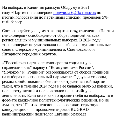
На выборах в Калининградскую Облдуму в 2021
году «Партия пенсионеров»
получила 6,4 % голосов
по
итогам голосования по партийным спискам, преодолев 5%-
ный барьер.
Согласно действующему законодательству, отделение «Партии
пенсионеров» освобождено от сбора подписей на всех
региональных и муниципальных выборах. В 2024 году
«пенсионеры» не участвовали на выборах в муниципальные
советы Озерского муниципального, Светловского и
Янтарного городских округов.
«"Российская партия пенсионеров за социальную
справедливость" наряду с "Коммунистами России",
"Яблоком" и "Родиной" освобождаются от сборов подписей
на выборах в региональный парламент. С другой стороны,
режим хозяйствования областного отделения этой партии
такой, что в течение 2024 года на ее балансе было 53 копейки,
ноль поступлений и ноль расходов на партийную
деятельность. Если она и как-то проявит себя на выборах, то в
формате каких-либо политтехнологических решений, но не
думаю, что "Партия пенсионеров" составит серьезную
конкуренцию», — прокомментировал RUGRAD
калининградский политолог Евгений Уразбаев.