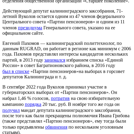
отделения общественной организации «Старшее поколение».
Действующий депутат калининградского заксобрания, 71-
летний Вуколов остается одним из 47 членов федерального
Центрального совета «Партии пенсионеров» и одним из 11
членов
президиума
Генерального совета, указано на ее
официальном сайте.
Евгений Пахомов — калининградский политтехнолог, по
данным RUGRAD, он работает в регионе как минимум с 2006
года. Пахомов представлял интересы кандидатов нескольких
партий, в 2013 году
занимался
избранием списка «Единой
России» в совет Багратионовского района, в 2016 году
был в списке
«Партии пенсионеров»на выборах в горсовет
депутатов Калининграда и т. д.
В сентябре 2022 года Вуколов принимал участие в
губернаторских выборах от «Партии пенсионеров». Он
набрал 1,46 % голосов,
потратив
на свою избирательную
кампанию
порядка
20 тыс. руб. В ноябре того же года он
получил
мандат депутата калининградского заксобрания,
после того как были прекращены полномочия Ивана Грибова
(также представлял «Партию пенсионеров», ему тогда были
только предъявлены
обвинения
по нескольким уголовным
статьям).