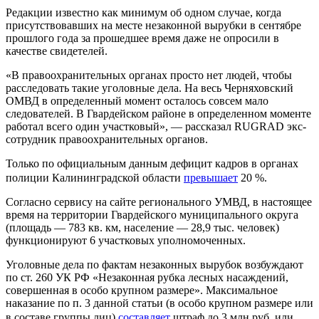
Редакции известно как минимум об одном случае, когда
присутствовавших на месте незаконной вырубки в сентябре
прошлого года за прошедшее время даже не опросили в
качестве свидетелей.
«В правоохранительных органах просто нет людей, чтобы
расследовать такие уголовные дела. На весь Черняховский
ОМВД в определенный момент осталось совсем мало
следователей. В Гвардейском районе в определенном моменте
работал всего один участковый», — рассказал RUGRAD экс-
сотрудник правоохранительных органов.
Только по официальным данным дефицит кадров в органах
полиции Калининградской области
превышает
20 %.
Согласно сервису на сайте регионального УМВД, в настоящее
время на территории Гвардейского муниципального округа
(площадь — 783 кв. км, население — 28,9 тыс. человек)
функционируют 6 участковых уполномоченных.
Уголовные дела по фактам незаконных вырубок возбуждают
по ст. 260 УК РФ «Незаконная рубка лесных насаждений,
совершенная в особо крупном размере». Максимальное
наказание по п. 3 данной статьи (в особо крупном размере или
в составе группы лиц)
составляет
штраф до 3 млн руб. или