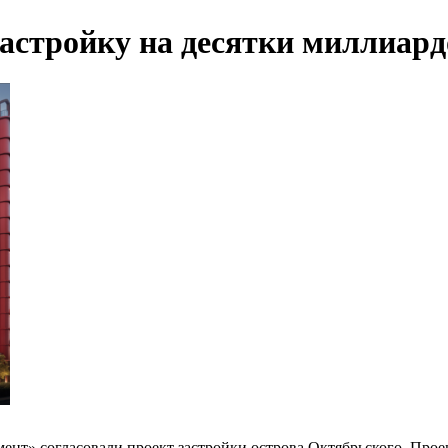
астройку на десятки миллиард
т» согласовали проект застройки острова Октябрьского. Проек