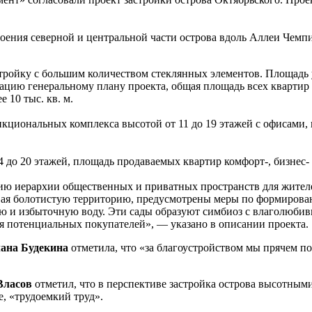
оения северной и центральной части острова вдоль Аллеи Чемпи
тройку с большим количеством стеклянных элементов. Площадь уч
цию генеральному плану проекта, общая площадь всех квартир бу
 10 тыс. кв. м.
ункциональных комплекса высотой от 11 до 19 этажей с офисами
 до 20 этажей, площадь продаваемых квартир комфорт-, бизнес- 
ию иерархии общественных и приватных пространств для жител
вая болотистую территорию, предусмотрены меры по формирова
ю и избыточную воду. Эти сады образуют симбиоз с влаголюбив
ля потенциальных покупателей», — указано в описании проекта.
ана Будекина
отметила, что «за благоустройством мы прячем п
Власов
отметил, что в перспективе застройка острова высотным
е, «трудоемкий труд».