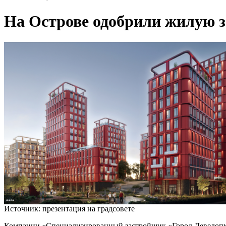
На Острове одобрили жилую з
Источник: презентация на градсовете
Компании «Специализированный застройщик «Город Девелопмен