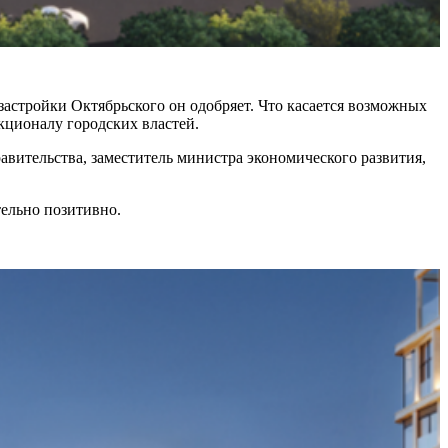
застройки Октябрьского он одобряет. Что касается возможных
нкционалу городских властей.
авительства, заместитель министра экономического развития,
тельно позитивно.