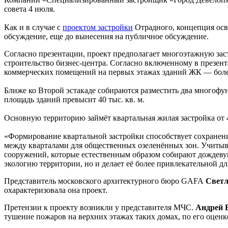
совета 4 июля.
Как и в случае с
проектом застройки
Отрадного, концепция осв
обсуждение, еще до вынесения на публичное обсуждение.
Согласно презентации, проект предполагает многоэтажную зас
строительство бизнес-центра. Согласно включенному в презента
коммерческих помещений на первых этажах зданий ЖК — более
Ближе ко Второй эстакаде собираются разместить два многоф
площадь зданий превысит 40 тыс. кв. м.
Основную территорию займёт квартальная жилая застройка от 4
«Формирование квартальной застройки способствует сохранен
между кварталами для общественных озеленённых зон. Учиты
сооружений, которые естественным образом собирают дождеву
экологию территории, но и делает её более привлекательной д
Представитель московского архитектурного бюро GAFA
Светл
охарактеризовала она проект.
Претензии к проекту возникли у представителя МЧС.
Андрей 
тушение пожаров на верхних этажах таких домах, по его оценк