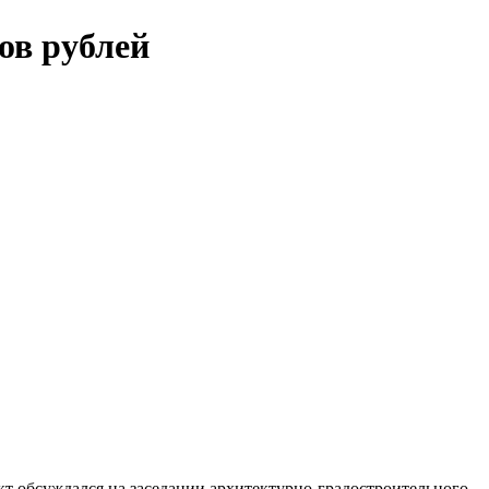
ов рублей
т обсуждался на заседании архитектурно-градостроительного