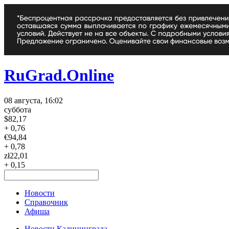
RuGrad.Online
08 августа, 16:02
суббота
$
82,17
+ 0,76
€
94,84
+ 0,78
zł
22,01
+ 0,15
Новости
Справочник
Афиша
Новости Калининграда