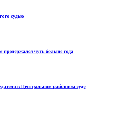
гого судью
м продержался чуть больше года
седателя в Центральном районном суде