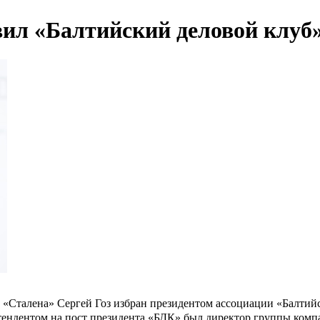
вил «Балтийский деловой клуб
 «Сталена» Сергей Гоз избран президентом ассоциации «Балти
ендентом на пост президента «БДК» был директор группы ком