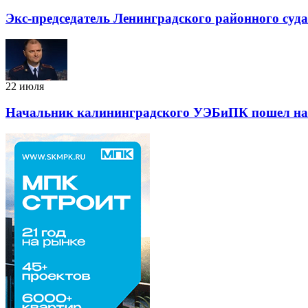
Экс-председатель Ленинградского районного суд
22 июля
Начальник калининградского УЭБиПК пошел на