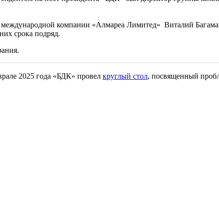
р международной компании «Алмареа Лимитед» Виталий Багам
тних срока подряд.
рания.
еврале 2025 года «БДК» провел
круглый стол
, посвященный пробл