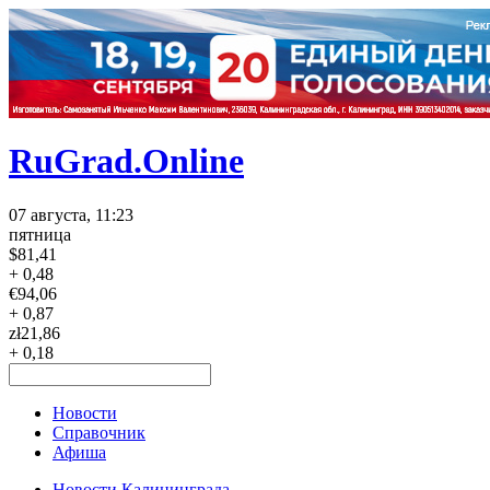
RuGrad.Online
07 августа, 11:23
пятница
$
81,41
+ 0,48
€
94,06
+ 0,87
zł
21,86
+ 0,18
Новости
Справочник
Афиша
Новости Калининграда