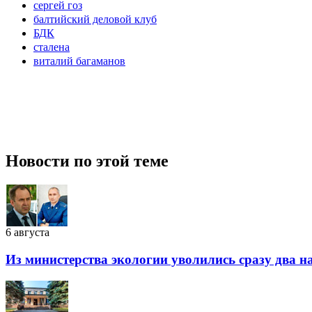
сергей гоз
балтийский деловой клуб
БДК
сталена
виталий багаманов
Новости по этой теме
6 августа
Из министерства экологии уволились сразу два 