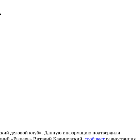
»
йский деловой клуб». Данную информацию подтвердили
паний «Рыцарь» Виталий Калиновский,
сообщает
радиостанция