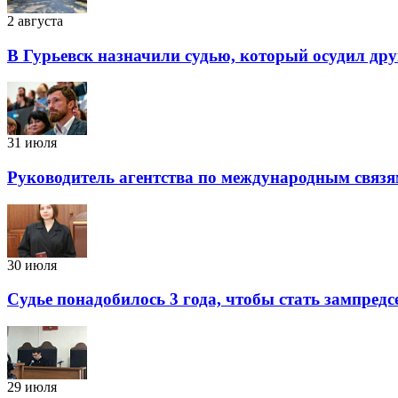
2 августа
В Гурьевск назначили судью, который осудил дру
31 июля
Руководитель агентства по международным связя
30 июля
Судье понадобилось 3 года, чтобы стать зампред
29 июля