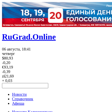
RuGrad.Online
06 августа, 18:41
четверг
$
80,93
-0,20
€
93,19
-0,39
zł
21,69
+ 0,03
Новости
Справочник
Афиша
Новости Калининграда