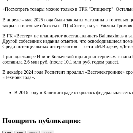
«Посмотреть товары можно только в ТРК "Эпицентр". Остальн
В апреле – мае 2025 года были закрыты магазины в торговых ц
закрыла торговые объекты в ТЦ «Сити», на ул. Ульяны Громов
В ГК «Вестер» не планируют восстанавливать Baltmaximus и 
Другой собеседник издания отметил, что освободившиеся пом
Среди потенциальных интересантов — сети «М.Видео», «Детск
Принадлежащее Ирине Болычевой юрлицо интернет-магазина Ba
составила 2,6 млн руб. (после 10,1 млн руб. годом ранее).
В декабре 2024 года Роспатент продлил «Вестэлектронике» сро
«Техновыгода».
В 2016 году в Калининграде открылась федеральная сет
Поощрить публикацию: