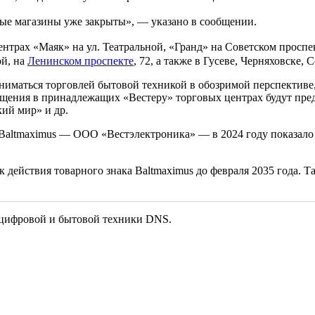
ые магазины уже закрыты», — указано в сообщении.
ентрах «Маяк» на ул. Театральной, «Гранд» на Советском проспе
ой, на
Ленинском проспекте
, 72, а также в Гусеве, Черняховске, 
заниматься торговлей бытовой техникой в обозримой перспекти
ещения в принадлежащих «Вестеру» торговых центрах будут пр
ий мир» и др.
ltmaximus — ООО «Вестэлектроника» — в 2024 году показало вы
к действия товарного знака Baltmaximus до февраля 2035 года. 
ь цифровой и бытовой техники DNS.