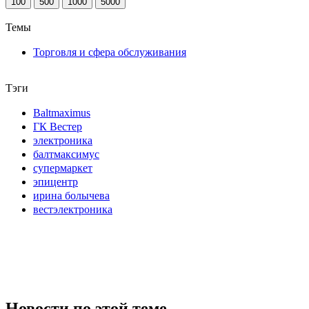
100
500
1000
5000
Темы
Торговля и сфера обслуживания
Тэги
Baltmaximus
ГК Вестер
электроника
балтмаксимус
супермаркет
эпицентр
ирина болычева
вестэлектроника
Новости по этой теме