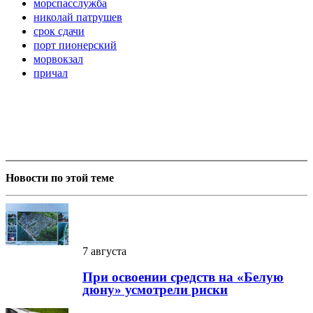
морспасслужба
николай патрушев
срок сдачи
порт пионерский
морвокзал
причал
Новости по этой теме
7 августа
При освоении средств на «Белую
дюну» усмотрели риски