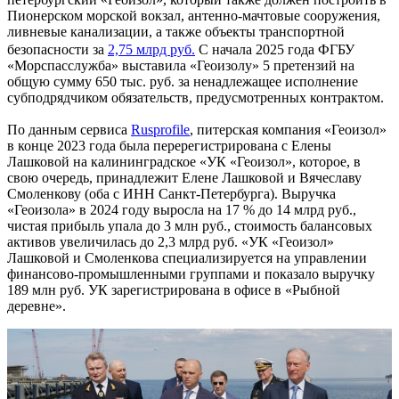
Пионерском морской вокзал, антенно-мачтовые сооружения,
ливневые канализации, а также объекты транспортной
безопасности за
2,75 млрд руб.
С начала 2025 года ФГБУ
«Морспасслужба» выставила «Геоизолу» 5 претензий на
общую сумму 650 тыс. руб. за ненадлежащее исполнение
субподрядчиком обязательств, предусмотренных контрактом.
По данным сервиса
Rusprofile
, питерская компания «Геоизол»
в конце 2023 года была перерегистрирована с Елены
Лашковой на калининградское «УК «Геоизол», которое, в
свою очередь, принадлежит Елене Лашковой и Вячеславу
Смоленкову (оба с ИНН Санкт-Петербурга). Выручка
«Геоизола» в 2024 году выросла на 17 % до 14 млрд руб.,
чистая прибыль упала до 3 млн руб., стоимость балансовых
активов увеличилась до 2,3 млрд руб. «УК «Геоизол»
Лашковой и Смоленкова специализируется на управлении
финансово-промышленными группами и показало выручку
189 млн руб. УК зарегистрирована в офисе в «Рыбной
деревне».