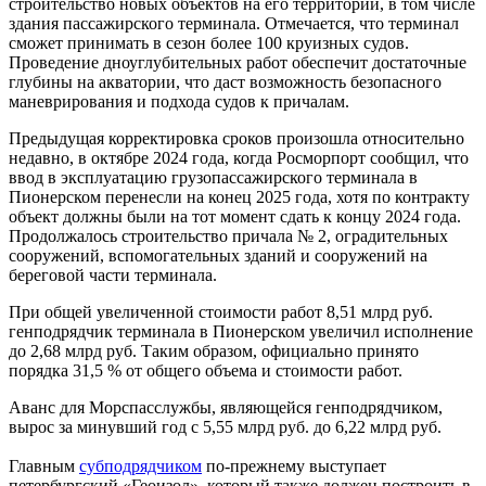
строительство новых объектов на его территории, в том числе
здания пассажирского терминала. Отмечается, что терминал
сможет принимать в сезон более 100 круизных судов.
Проведение дноуглубительных работ обеспечит достаточные
глубины на акватории, что даст возможность безопасного
маневрирования и подхода судов к причалам.
Предыдущая корректировка сроков произошла относительно
недавно, в октябре 2024 года, когда Росморпорт сообщил, что
ввод в эксплуатацию грузопассажирского терминала в
Пионерском перенесли на конец 2025 года, хотя по контракту
объект должны были на тот момент сдать к концу 2024 года.
Продолжалось строительство причала № 2, оградительных
сооружений, вспомогательных зданий и сооружений на
береговой части терминала.
При общей увеличенной стоимости работ 8,51 млрд руб.
генподрядчик терминала в Пионерском увеличил исполнение
до 2,68 млрд руб. Таким образом, официально принято
порядка 31,5 % от общего объема и стоимости работ.
Аванс для Морспасслужбы, являющейся генподрядчиком,
вырос за минувший год с 5,55 млрд руб. до 6,22 млрд руб.
Главным
субподрядчиком
по-прежнему выступает
петербургский «Геоизол», который также должен построить в