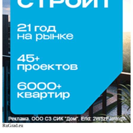
RuGrad.eu