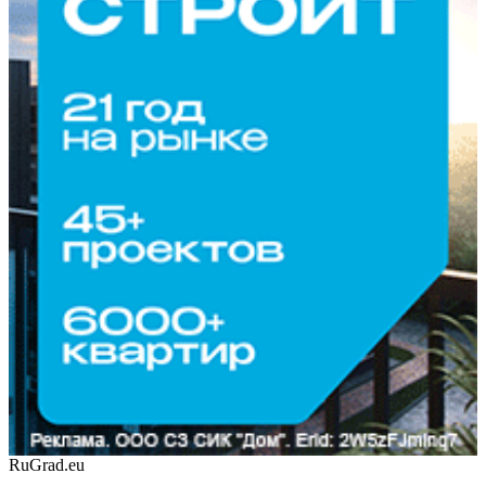
RuGrad.eu