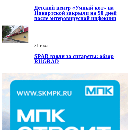
Детский центр «Умный кот» на
Понартской закрыли на 90 дней
после энтеровирусной инфекции
31 июля
SPAR взяли за сигареты: обзор
RUGRAD