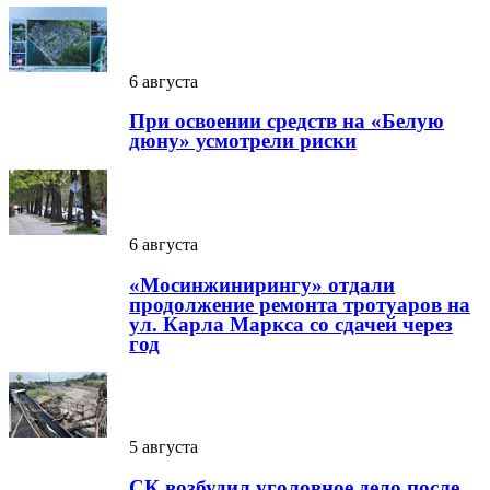
6 августа
При освоении средств на «Белую
дюну» усмотрели риски
6 августа
«Мосинжинирингу» отдали
продолжение ремонта тротуаров на
ул. Карла Маркса со сдачей через
год
5 августа
СК возбудил уголовное дело после