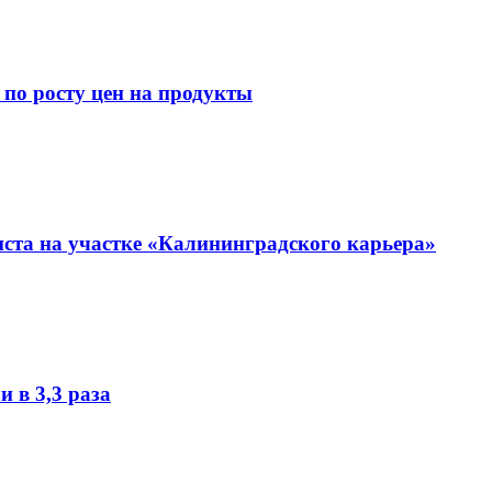
 по росту цен на продукты
иста на участке «Калининградского карьера»
 в 3,3 раза