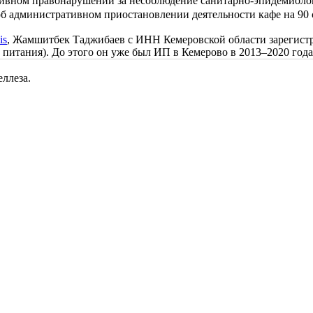
вном правонарушении за несоблюдение санитарно-эпидемиологи
б административном приостановлении деятельности кафе на 90 
is
, Жамшитбек Таджибаев с ИНН Кемеровской области зарегистр
в питания). До этого он уже был ИП в Кемерово в 2013–2020 года
еллеза.