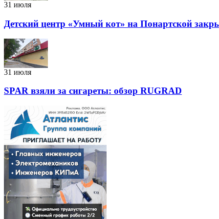
31 июля
Детский центр «Умный кот» на Понартской закры
31 июля
SPAR взяли за сигареты: обзор RUGRAD