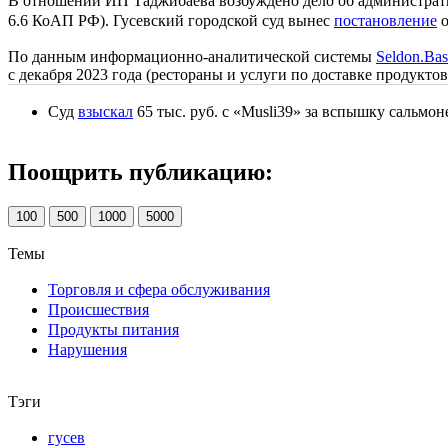
В отношении ИП Таджибаева возбуждено дело об администрати
6.6 КоАП РФ). Гусевский городской суд вынес
постановление
о
По данным информационно-аналитической системы
Seldon.Bas
с декабря 2023 года (рестораны и услуги по доставке продукто
Суд
взыскал
65 тыс. руб. с «Musli39» за вспышку сальмон
Поощрить публикацию:
100
500
1000
5000
Темы
Торговля и сфера обслуживания
Происшествия
Продукты питания
Нарушения
Тэги
гусев