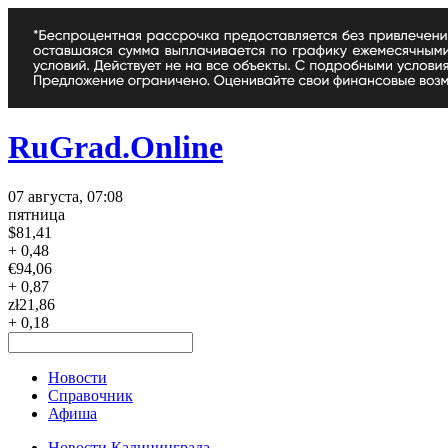
RuGrad.Online
07 августа, 07:08
пятница
$
81,41
+ 0,48
€
94,06
+ 0,87
zł
21,86
+ 0,18
Новости
Справочник
Афиша
Новости Калининграда