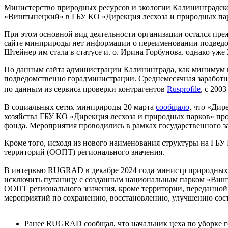
Министерство природных ресурсов и экологии Калининградск
«Виштынецкий» в ГБУ КО «Дирекция лесхоза и природных пар
При этом основной вид деятельности организации остался пре
сайте минприроды нет информации о переименовании подведомс
Штейнер им стала в статусе и. о. Ирина Горбунова. однако уж
По данным сайта администрации Калининграда, как минимум в
подведомственно горадминистрации. Среднемесячная заработная 
по данным из сервиса проверки контрагентов
Rusprofile
, c 200
В социальных сетях минприроды 20 марта
сообщало
, что «Дир
хозяйства ГБУ КО «Дирекция лесхоза и природных парков» пр
фонда. Мероприятия проводились в рамках государственного з
Кроме того, исходя из нового наименования структуры на ГБ
территорий (ООПТ) регионального значения.
В интервью RUGRAD в декабре 2024 года министр природных 
исключить путаницу с созданным национальным парком «Вишты
ООПТ регионального значения, кроме территории, переданной
мероприятий по сохранению, восстановлению, улучшению сост
Ранее RUGRAD сообщал, что начальник цеха по уборке 