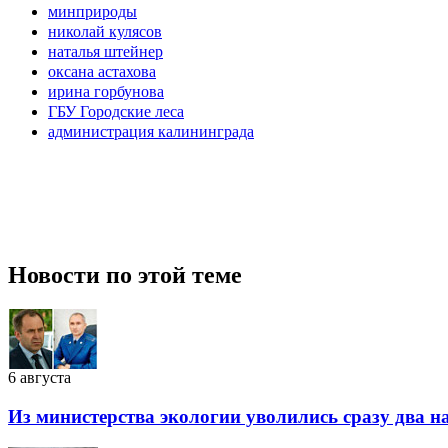
минприроды
николай кулясов
наталья штейнер
оксана астахова
ирина горбунова
ГБУ Городские леса
администрация калининграда
Новости по этой теме
6 августа
Из министерства экологии уволились сразу два 