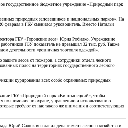
ное государственное бюджетное учреждение «Природный парк
ственных природных заповедников и национальных парков». На
0 февраля в ГБУ сменился руководитель. Вместо Натальи
ректора ГБУ «Городские леса» Юрия Робилко. Учреждение
 работников ГБУ показатель не превышал 32 тыс. руб. Также,
видом деятельности «розничная торговля одеждой».
 защите лесов от пожаров, а сотрудники отдела лесного
ованных полос на территориях государственного лесного
функции курирования всех особо охраняемых природных
вание ГБУ «Природный парк «Виштынецкий», чтобы
ся полномочия по охране, управлению и использованию
оторые требуют от нас такого же внимания и соответствующих
ада Юрий Салюк возглавил департамент лесного хозяйства и