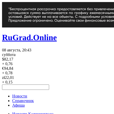
RuGrad.Online
08 августа, 20:43
суббота
$
82,17
+ 0,76
€
94,84
+ 0,78
zł
22,01
+ 0,15
Новости
Справочник
Афиша
Новости Калининграда