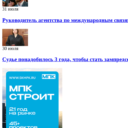
31 июля
Руководитель агентства по международным связя
30 июля
Судье понадобилось 3 года, чтобы стать зампред