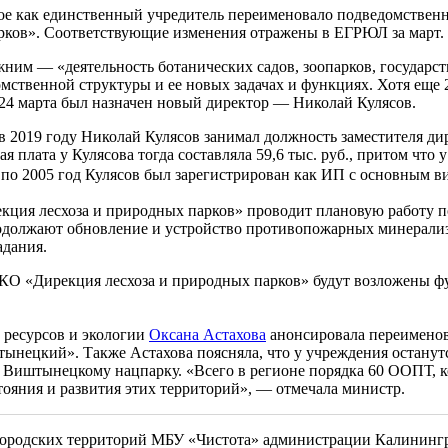
ое как единственный учредитель переименовало подведомствен
ков». Соответствующие изменения отражены в ЕГРЮЛ за март.
жним — «деятельность ботанических садов, зоопарков, государ
твенной структуры и ее новых задачах и функциях. Хотя еще 2
е 24 марта был назначен новый директор — Николай Кулясов.
 2019 году Николай Кулясов занимал должность заместителя ди
плата у Кулясова тогда составляла 59,6 тыс. руб., притом что у
3 по 2005 год Кулясов был зарегистрирован как ИП с основным 
екция лесхоза и природных парков» проводит плановую работу по
одолжают обновление и устройство противопожарных минерализ
адания.
У КО «Дирекция лесхоза и природных парков» будут возложены 
ресурсов и экологии
Оксана Астахова
анонсировала переимено
нецкий». Также Астахова поясняла, что у учреждения останут
 Виштынецкому нацпарку. «Всего в регионе порядка 60 ООПТ, к
ояния и развития этих территорий», — отмечала министр.
городских территорий МБУ «Чистота» администрации Калинингр