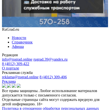
RuGrad.eu
Новости
Справочник
Афиша
Редакция
info@rugrad.online
rugrad.39@yandex.ru
8 (4012) 309-422
О портале
Рекламная служба
reklama@rugrad.online
8 (4012) 309-406
Реклама
Все права защищены. Любое использование материалов
допускается только с письменного согласия.
Отдельные страницы сайта могут содержать вредную для
детей информацию.
18+
Политика в отношении обработки персональных данных