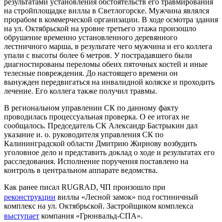
результатами установления обстоятельств его травмирования
на стройплощадке виллы в Светлогорске. Мужчина являлся
прорабом в коммерческой организации. В ходе осмотра здания
на ул. Октябрьской на уровне третьего этажа произошло
обрушение временно установленного деревянного
лестничного марша, в результате чего мужчина и его коллега
упали с высоты более 6 метров. У пострадавшего были
диагностированы переломы обеих пяточных костей и иные
телесные повреждения. До настоящего времени он
вынужден передвигаться на инвалидной коляске и проходить
лечение. Его коллега также получил травмы.
В региональном управлении СК по данному факту
проводилась процессуальная проверка. О ее итогах не
сообщалось. Председатель СК Александр Бастрыкин дал
указание и. о. руководителя управления СК по
Калининградской области Дмитрию Жирнову возбудить
уголовное дело и представить доклад о ходе и результатах его
расследования. Исполнение поручения поставлено на
контроль в центральном аппарате ведомства.
Как ранее писал RUGRAD, ЧП произошло при
реконструкции
виллы «Лесной замок» под гостиничный
комплекс на ул. Октябрьской. Застройщиком комплекса
выступает
компания «Грюнвальд-СПА».