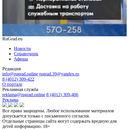
RuGrad.eu
Новости
Справочник
Афиша
Редакция
info@rugrad.online
rugrad.39@yandex.ru
8 (4012) 309-422
О портале
Рекламная служба
reklama@rugrad.online
8 (4012) 309-406
Реклама
Все права защищены. Любое использование материалов
допускается только с письменного согласия.
Отдельные страницы сайта могут содержать вредную для
детей информацию.
18+