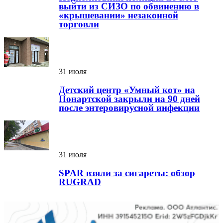
выйти из СИЗО по обвинению в
«крышевании» незаконной
торговли
31 июля
Детский центр «Умный кот» на
Понартской закрыли на 90 дней
после энтеровирусной инфекции
31 июля
SPAR взяли за сигареты: обзор
RUGRAD