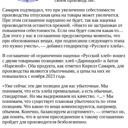
своем производстве.
Самарев подтвердил, что при увеличении себестоимости
производства отпускная цена на товары может увеличится.
При этом соглашение нарушено не будет, так как наценка
производителя останется прежней. «Никто не застрахован от
повышения себестоимости. Если она будет совсем какая-то…
Для этого у нас в соглашении предусмотрены моменты, что
при обоснованных вещах, при подписании следующего этапа
это нужно учесть», — добавил гендиректор «Русского хлеба».
В соглашение об ограничении наценки «Русский хлеб» вошел
с двумя товарными позициями: хлеб «Дарницкий» и батон
«Нарезной». Оба продукта, как отметил Кирилл Самарев, для
производства являются убыточными, а цены на них не
повышались с ноября 2023 года.
«Уже сейчас эти две позиции для нас убыточные. Мы
понимаем, что есть хлеба премиальные, а есть обычные,
стандартные. Но мы выдерживаем их качество. <...> Мы
понимаем, что существует плановая убыточность по этим
позициям. Что какие-то вещи компенсируются, например,
объемом. Конечно, балансируем ассортимент», — отметил он,
дав понять, что в целом присоединение к такому соглашению
пройдет для производителя безболезненно.