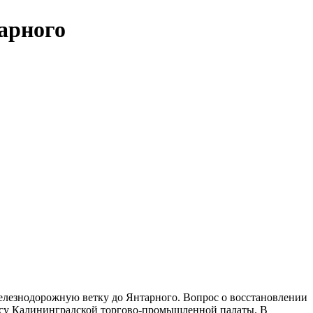
тарного
железнодорожную ветку до Янтарного. Вопрос о восстановлении
несу Калининградской торгово-промышленной палаты. В