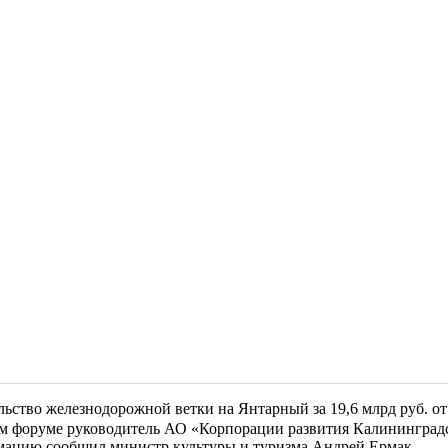
льство железнодорожной ветки на Янтарный за 19,6 млрд руб. о
ком форуме руководитель АО «Корпорации развития Калинингра
рмацию сообщил министр культуры и туризма Андрей Ермак.