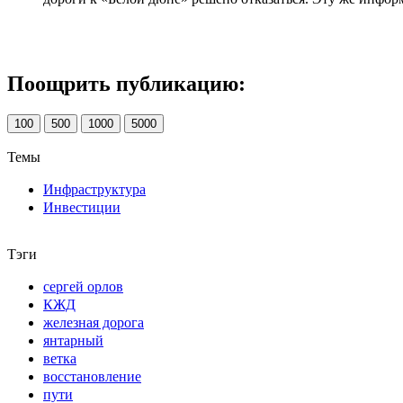
Поощрить публикацию:
100
500
1000
5000
Темы
Инфраструктура
Инвестиции
Тэги
сергей орлов
КЖД
железная дорога
янтарный
ветка
восстановление
пути