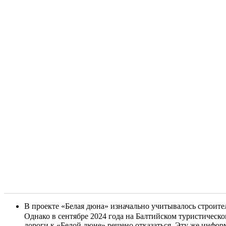
В проекте «Белая дюна» изначально учитывалось строите
Однако в сентябре 2024 года на Балтийском туристичес
дороги к «Белой дюне» решено отказаться. Эту же инфо