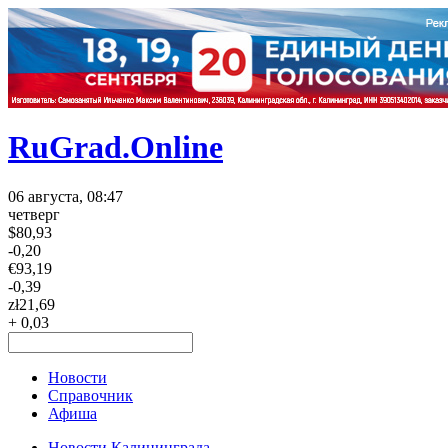
RuGrad.Online
06 августа, 08:47
четверг
$
80,93
-0,20
€
93,19
-0,39
zł
21,69
+ 0,03
Новости
Справочник
Афиша
Новости Калининграда