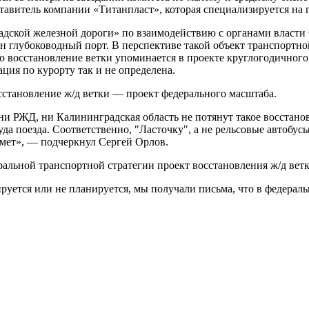
ставитель компании «Титанпласт», которая специализируется на 
дской железной дороги» по взаимодействию с органами власти 
н глубоководный порт. В перспективе такой объект транспортн
то восстановление ветки упоминается в проекте круглогодичног
ция по курорту так и не определена.
сстановление ж/д ветки — проект федерального масштаба.
ни РЖД, ни Калининградская область не потянут такое восстанов
да поезда. Соответственно, "Ласточку", а не рельсовые автобусы
имет», — подчеркнул Сергей Орлов.
альной транспортной стратегии проект восстановления ж/д ветк
ируется или не планируется, мы получали письма, что в федерал