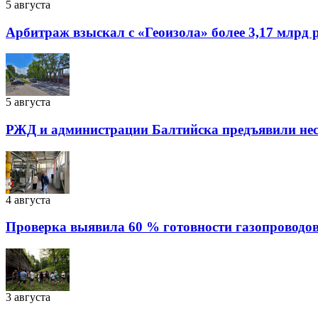
5 августа
Арбитраж взыскал с «Геоизола» более 3,17 млрд 
5 августа
РЖД и администрации Балтийска предъявили нес
4 августа
Проверка выявила 60 % готовности газопроводов
3 августа