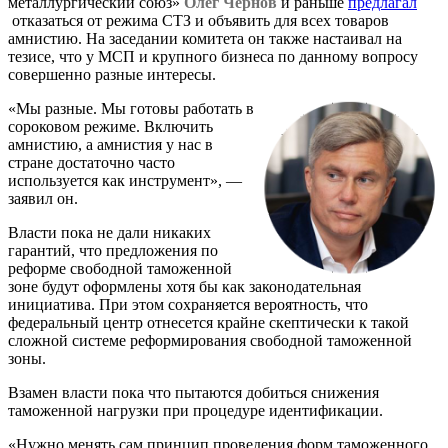
металлургический союз»
Олег Чернов
и раньше
предлагал
отказаться от режима СТЗ и объявить для всех товаров
амнистию. На заседании комитета он также настаивал на
тезисе, что у МСП и крупного бизнеса по данному вопросу
совершенно разные интересы.
«Мы разные. Мы готовы работать в
сороковом режиме. Включить
амнистию, а амнистия у нас в
стране достаточно часто
используется как инструмент», —
заявил он.
Власти пока не дали никаких
гарантий, что предложения по
реформе свободной таможенной
зоне будут оформлены хотя бы как законодательная
инициатива. При этом сохраняется вероятность, что
федеральный центр отнесется крайне скептически к такой
сложной системе реформирования свободной таможенной
зоны.
Взамен власти пока что пытаются добиться снижения
таможенной нагрузки при процедуре идентификации.
«Нужно менять сам принцип проведения форм таможенного