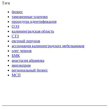
Тэги
бизнес
таможенные платежи
процедура идентификация
ОЭЗ
калининградская область
СТЗ
евгений перунов
ассоциация калининградских мебельщиков
олег чернов
БМК
анастасия абрамова
минэкпром
региональный бизнес
МСП