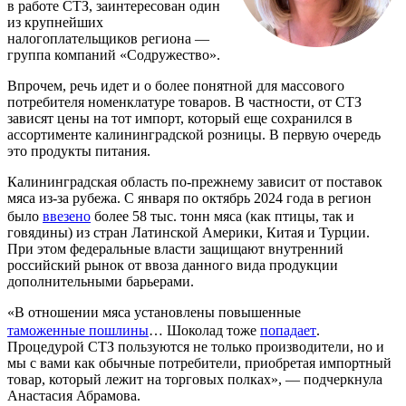
в работе СТЗ, заинтересован один
из крупнейших
налогоплательщиков региона —
группа компаний «Содружество».
Впрочем, речь идет и о более понятной для массового
потребителя номенклатуре товаров. В частности, от СТЗ
зависят цены на тот импорт, который еще сохранился в
ассортименте калининградской розницы. В первую очередь
это продукты питания.
Калининградская область по-прежнему зависит от поставок
мяса из-за рубежа. С января по октябрь 2024 года в регион
было
ввезено
более 58 тыс. тонн мяса (как птицы, так и
говядины) из стран Латинской Америки, Китая и Турции.
При этом федеральные власти защищают внутренний
российский рынок от ввоза данного вида продукции
дополнительными барьерами.
«В отношении мяса установлены повышенные
таможенные пошлины
… Шоколад тоже
попадает
.
Процедурой СТЗ пользуются не только производители, но и
мы с вами как обычные потребители, приобретая импортный
товар, который лежит на торговых полках», — подчеркнула
Анастасия Абрамова.