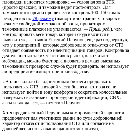
площадки наносится маркировка — условная зона ЗТК
(просто краской), и таможня ведет постконтроль. Для
таможенного органа проще вести контроль 100–150 таких
резидентов по
78 режиму
(импорт иностранных товаров в
режиме свободной таможенной зоны, при котором
таможенные платежи не уплачиваются.
— Прим. ред.
), чем
контролировать весь товар, который сюда ввозится и
вывозится», — заявил Евгений Перунов, еще раз подчеркнув,
что у предприятий, которые добровольно откажутся от СТЗ,
отпадает обязанность по идентификации товаров. Контроль за
деятельностью таких участников рынка, как считает
мебельщик, можно будет организовать в рамках выездных
таможенных проверок: служба будет проверять, не использует
ли предприятие импорт при производстве.
«Это позволило бы одним видам бизнеса продолжать
пользоваться СТЗ, а второй части бизнеса, которая ее не
использует, войти в зону комфорта и сократить колоссальные
издержки, связанные с процедурой идентификации, СВХ,
акты и так далее», — отметил Перунов.
Хотя предложенный Перуновым компромиссный вариант и
предполагает для участников рынка по сути добровольный
характер отказа от использования СТЗ или согласие на
дальнейшее использование данного механизма,