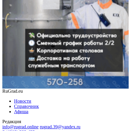
RuGrad.eu
Новости
Справочник
Афиша
Редакция
info@rugrad.online
rugrad.39@yandex.ru