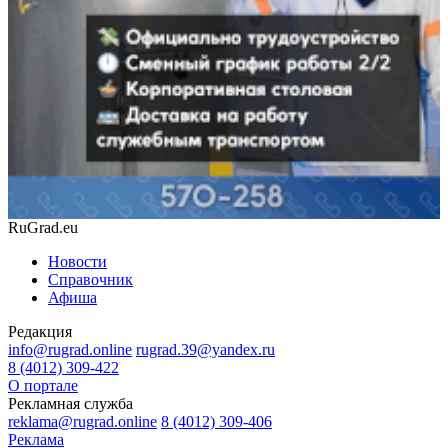
RuGrad.eu
Новости
Справочник
Афиша
Редакция
info@rugrad.online
rugrad.39@yandex.ru
8 (4012) 309-422
О портале
Рекламная служба
reklama@rugrad.online
8 (4012) 309-406
Реклама