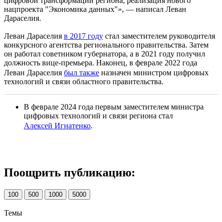
цифровой трансформации региона, реализация нового
нацпроекта "Экономика данных"», — написал Леван
Дараселия.
Леван Дараселия
в 2017 году
стал заместителем руководителя
конкурсного агентства регионального правительства. Затем
он работал советником губернатора, а в 2021 году получил
должность вице-премьера. Наконец, в феврале 2022 года
Леван Дараселия
был также
назначен министром цифровых
технологий и связи областного правительства.
В феврале 2024 года первым заместителем министра
цифровых технологий и связи региона стал
Алексей Игнатенко
.
Поощрить публикацию:
100
500
1000
5000
Темы