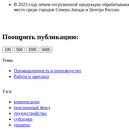
В 2023 году объем отгруженной продукции обрабатываю
место среди городов Северо-Запада и Центра России.
Поощрить публикацию:
100
500
1000
5000
Темы
Промышленность и производство
Работа и зарплата
Тэги
компенсация
пенсионный фонд
трудоустройство
субсидии
украина