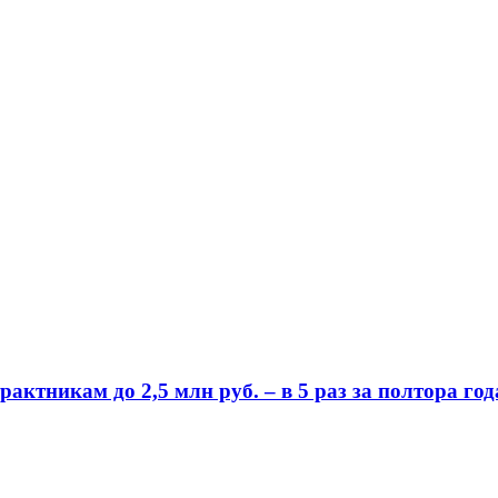
ктникам до 2,5 млн руб. – в 5 раз за полтора год