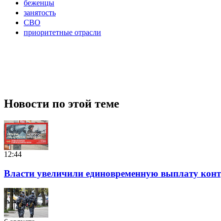
беженцы
занятость
СВО
приоритетные отрасли
Новости по этой теме
12:44
Власти увеличили единовременную выплату контра