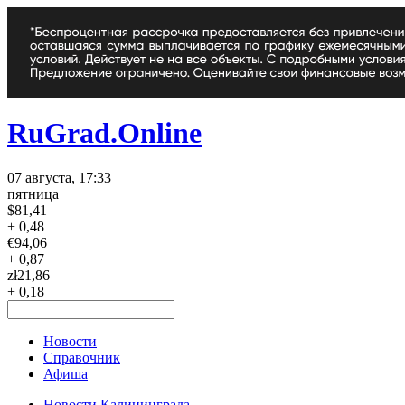
RuGrad.Online
07 августа, 17:33
пятница
$
81,41
+ 0,48
€
94,06
+ 0,87
zł
21,86
+ 0,18
Новости
Справочник
Афиша
Новости Калининграда