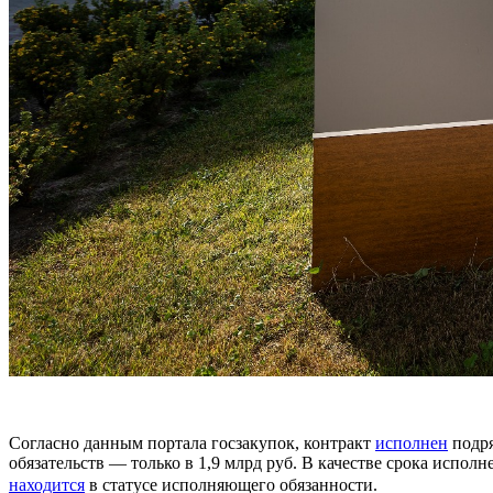
Согласно данным портала госзакупок, контракт
исполнен
подря
обязательств — только в 1,9 млрд руб. В качестве срока испол
находится
в статусе исполняющего обязанности.