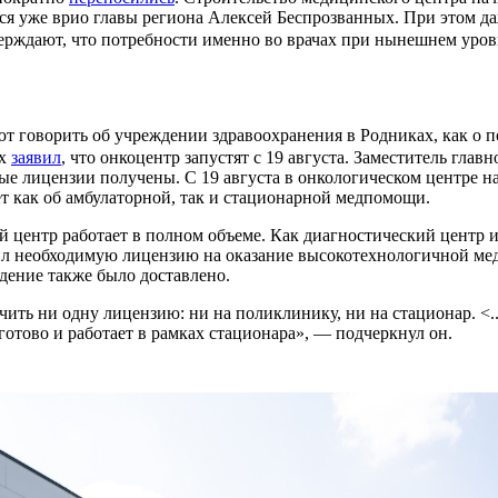
ся уже врио главы региона Алексей Беспрозванных. При этом да
ерждают, что потребности именно во врачах при нынешнем уров
ют говорить об учреждении здравоохранения в Родниках, как о 
ых
заявил
, что онкоцентр запустят с 19 августа. Заместитель гла
мые лицензии получены. С 19 августа в онкологическом центре н
ет как об амбулаторной, так и стационарной медпомощи.
 центр работает в полном объеме. Как диагностический центр и
ил необходимую лицензию на оказание высокотехнологичной мед
ждение также было доставлено.
ить ни одну лицензию: ни на поликлинику, ни на стационар. <..
готово и работает в рамках стационара», — подчеркнул он.