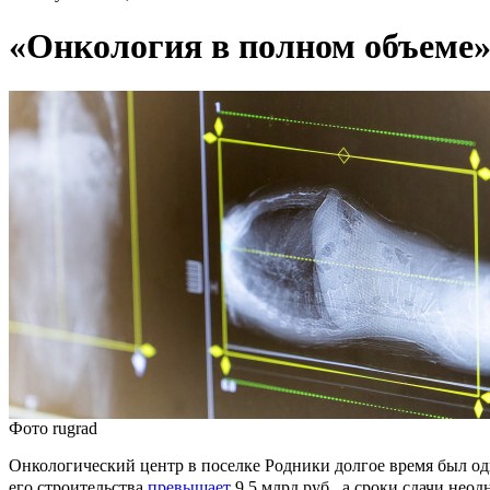
«Онкология в полном объеме
Фото rugrad
Онкологический центр в поселке Родники долгое время был од
его строительства
превышает
9,5 млрд руб., а сроки сдачи нео