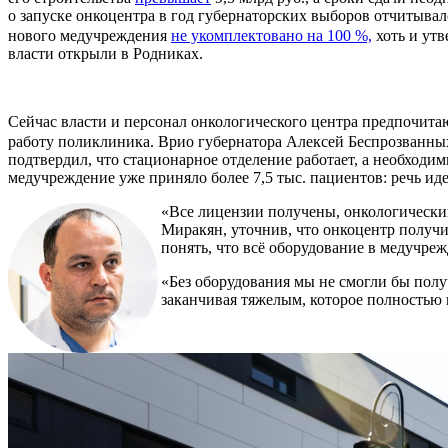
о запуске онкоцентра в год губернаторских выборов отчитывал
нового медучреждения
не укомплектовано на 100 %,
хоть и утв
власти открыли в Родниках.
Сейчас власти и персонал онкологического центра предпочита
работу поликлиника. Врио губернатора Алексей Беспрозванн
подтвердил, что стационарное отделение работает, а необходи
медучреждение уже приняло более 7,5 тыс. пациентов: речь ид
«Все лицензии получены, онкологический
Миракян, уточнив, что онкоцентр получ
понять, что всё оборудование в медучре
«Без оборудования мы не смогли бы получ
заканчивая тяжелым, которое полностью 