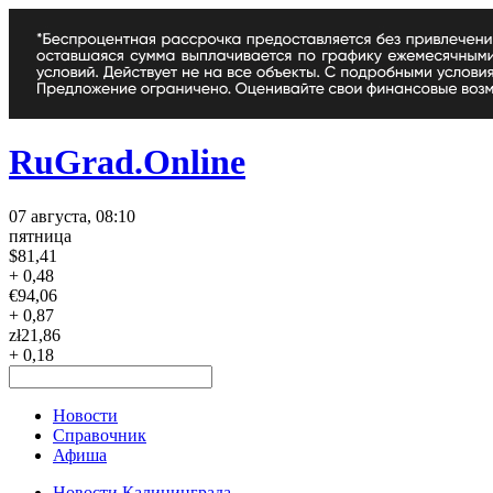
RuGrad.Online
07 августа, 08:10
пятница
$
81,41
+ 0,48
€
94,06
+ 0,87
zł
21,86
+ 0,18
Новости
Справочник
Афиша
Новости Калининграда