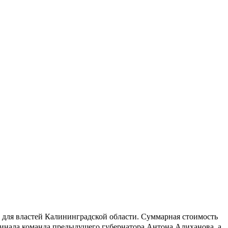
 для властей Калининградской области. Суммарная стоимость
чинала команда предыдущего губернатора Антона Алиханова, а