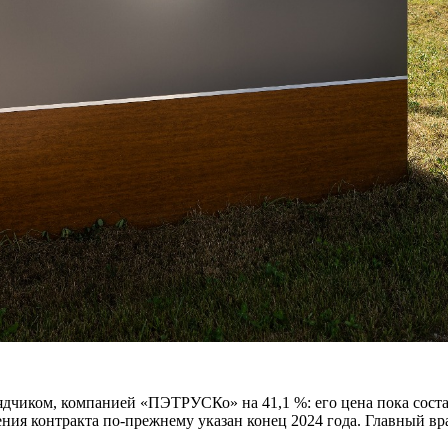
дчиком, компанией «ПЭТРУСКо» на 41,1 %: его цена пока соста
нения контракта по-прежнему указан конец 2024 года. Главный в