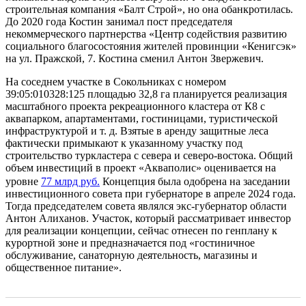
строительная компания «Балт Строй», но она обанкротилась.
До 2020 года Костин занимал пост председателя
некоммерческого партнерства «Центр содействия развитию
социального благосостояния жителей провинции «Кенигсэк»
на ул. Пражской, 7. Костина сменил Антон Звержевич.
На соседнем участке в Сокольниках с номером
39:05:010328:125 площадью 32,8 га планируется реализация
масштабного проекта рекреационного кластера от К8 с
аквапарком, апартаментами, гостиницами, туристической
инфраструктурой и т. д. Взятые в аренду защитные леса
фактически примыкают к указанному участку под
строительство туркластера с севера и северо-востока. Общий
объем инвестиций в проект «Акваполис» оценивается на
уровне
77 млрд руб.
Концепция была одобрена на заседании
инвестиционного совета при губернаторе в апреле 2024 года.
Тогда председателем совета являлся экс-губернатор области
Антон Алиханов. Участок, который рассматривает инвестор
для реализации концепции, сейчас отнесен по генплану к
курортной зоне и предназначается под «гостиничное
обслуживание, санаторную деятельность, магазины и
общественное питание».