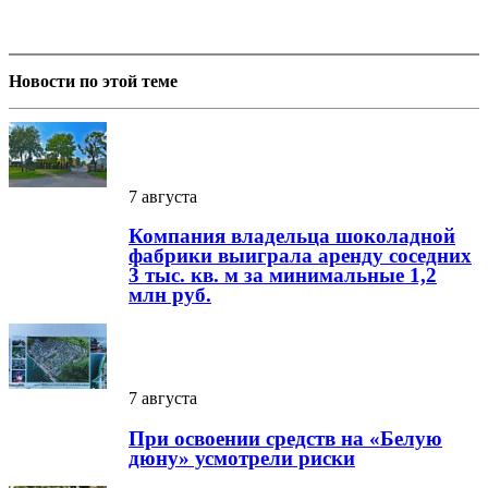
Новости по этой теме
7 августа
Компания владельца шоколадной
фабрики выиграла аренду соседних
3 тыс. кв. м за минимальные 1,2
млн руб.
7 августа
При освоении средств на «Белую
дюну» усмотрели риски