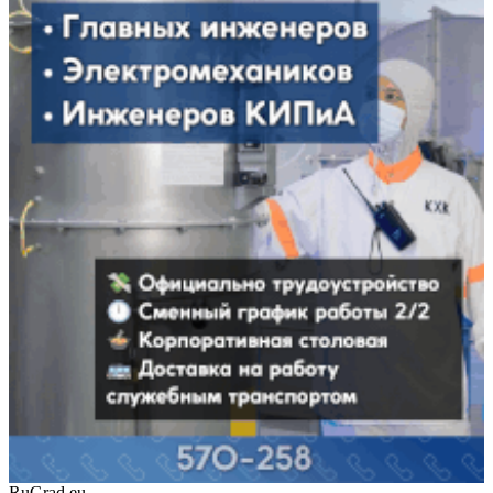
RuGrad.eu