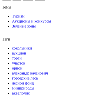
Темы
Туризм
Аукционы и конкурсы
Зеленые зоны
Тэги
сокольники
аукцион
торги
участок
орион
александр качанович
городские леса
лесной фонд
минприроды
акваполис