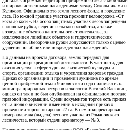
досталась огромная территория прибрежного леса с хвойными
и широколиственными насаждениями между Сокольниками и
Куликово. Официально это земли лесного фонда и городские
леса. По южной границе участка проходит велодорожка «От
косы до косы». На особо защитных участках лесов запрещены
сплошные рубки, ведение сельского хозяйства, а также
возведение объектов капитального строительства, за
исключением линейных объектов и гидротехнических
сооружений. Выборочные рубки допускаются только с целью
удаления погибших или поврежденных насаждений.
По данным из проекта договора, землю передают для
организации рекреационной деятельности. В частности, для
оказания услуг в сфере туризма, физической культуры и
спорта, организации отдыха и укрепления здоровья граждан.
Приказ об организации и проведении аукциона по аренде
ценной прибрежной земли 9 июля этого года подписал и. о.
министра природных ресурсов и экологии Василий Васюнин,
однако он так и не был опубликован на официальном портале
правовой информации. Среди документов торгов есть приказ
от 12 июля о внесении изменений в исходный приказ о
проведении торгов по аренде 27 га. В нем откорректирован
номер квартала (выдела) лесного участка из Романовского
лесничества, который отдали арендатору — № 3.
На аукцион также подавало заявку ООО «Балтийский берег»,