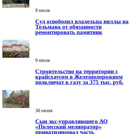
9 июля
Суд освободил владельца виллы на
Тельмана от обязанности
ремонтировать памятник
9 июля
Строительство на территории с
крайсхаусом в Железнодорожном
подключат к газу за 375 тыс. руб.
30 июня
Сын экс-управляющего АО
«Полесский мелиоратор»
приватизировал часть