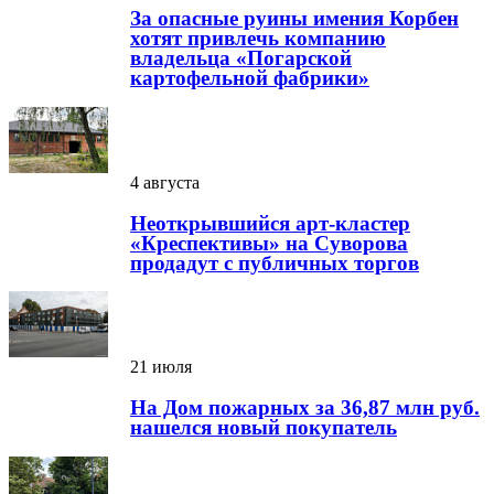
За опасные руины имения Корбен
хотят привлечь компанию
владельца «Погарской
картофельной фабрики»
4 августа
Неоткрывшийся арт-кластер
«Креспективы» на Суворова
продадут с публичных торгов
21 июля
На Дом пожарных за 36,87 млн руб.
нашелся новый покупатель