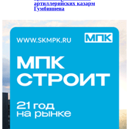
артиллерийских казарм
Гумбиннена