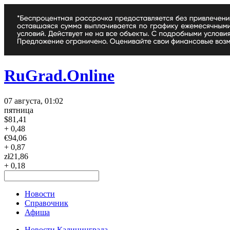
RuGrad.Online
07 августа, 01:02
пятница
$
81,41
+ 0,48
€
94,06
+ 0,87
zł
21,86
+ 0,18
Новости
Справочник
Афиша
Новости Калининграда