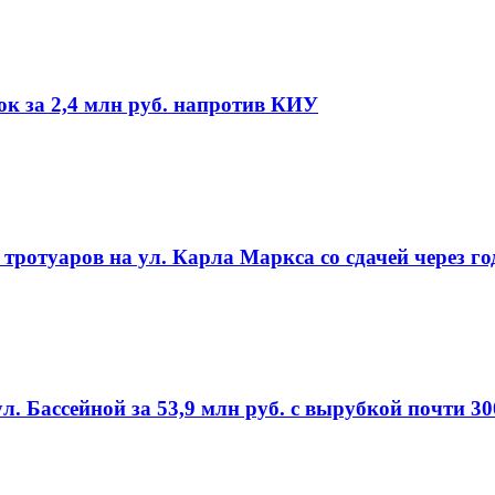
ок за 2,4 млн руб. напротив КИУ
ротуаров на ул. Карла Маркса со сдачей через го
л. Бассейной за 53,9 млн руб. с вырубкой почти 3