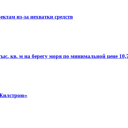
ктам из-за нехватки средств
ыс. кв. м на берегу моря по минимальной цене 10,
-Жилстрою»