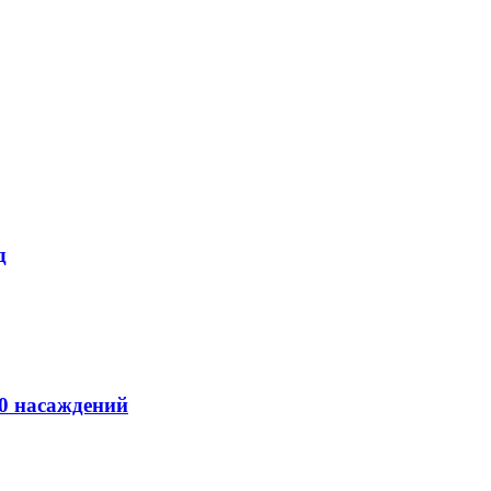
д
00 насаждений