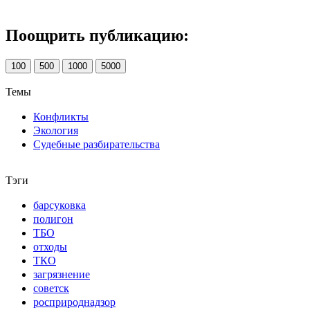
Поощрить публикацию:
100
500
1000
5000
Темы
Конфликты
Экология
Судебные разбирательства
Тэги
барсуковка
полигон
ТБО
отходы
ТКО
загрязнение
советск
росприроднадзор