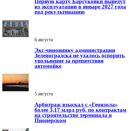
Первую карту Барсуковки выведут
из эксплуатации в январе 2027 года
под рекультивацию
6 августа
Экс-чиновнику администрации
Зеленоградска не удалось оспорить
увольнение за препятствия
автомойке
5 августа
Арбитраж взыскал с «Геоизола»
более 3,17 млрд руб. по контрактам
на строительство терминала в
Пионерском