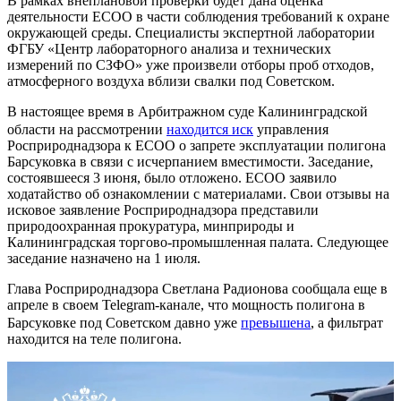
В рамках внеплановой проверки будет дана оценка
деятельности ЕСОО в части соблюдения требований к охране
окружающей среды. Специалисты экспертной лаборатории
ФГБУ «Центр лабораторного анализа и технических
измерений по СЗФО» уже произвели отборы проб отходов,
атмосферного воздуха вблизи свалки под Советском.
В настоящее время в Арбитражном суде Калининградской
области на рассмотрении
находится иск
управления
Росприроднадзора к ЕСОО о запрете эксплуатации полигона
Барсуковка в связи с исчерпанием вместимости. Заседание,
состоявшееся 3 июня, было отложено. ЕСОО заявило
ходатайство об ознакомлении с материалами. Свои отзывы на
исковое заявление Росприроднадзора представили
природоохранная прокуратура, минприроды и
Калининградская торгово-промышленная палата. Следующее
заседание назначено на 1 июля.
Глава Росприроднадзора Светлана Радионова сообщала еще в
апреле в своем Telegram-канале, что мощность полигона в
Барсуковке под Советском давно уже
превышена
, а фильтрат
находится на теле полигона.