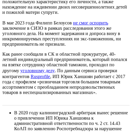
положительную характеристику его личности, а также
нахождение на иждивении двоих несовершеннолетних детей
и пожилой матери супруги.
В мае 2023 года Филипп Белоусов
не смог оспорить
заключение в СИЗО в рамках расследования этого же
уголовного дела. На момент задержания и допроса вину в
инкриминируемых преступлениях ни экс-таможенник, ни
предприниматель не признали.
Как ранее сообщали в СК и областной прокуратуре, 40-
летний индивидуальный предприниматель, который попался
на взятке сотруднику областной таможни, проходил по
другому
уголовному делу
. По данным сервиса проверки
контрагентов
Rusprofile
, ИП Юрик Ханшоян работает с 2017
года с профилем «розничная торговля большим товарным
ассортиментом с преобладанием непродовольственных
товаров в неспециализированных магазинах».
В 2020 году калининградский арбитраж вынес решение
о привлечении ИП Юрика Ханшояна к
административной ответственности по ч. 2 ст. 14.43
КоАП по заявлению Роспотребнадзора за нарушение