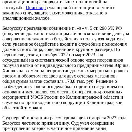
организационно-распорядительных полномочий на
госслужбе.
Приговор
суда первой инстанции вступил в
законную силу, защите экс-таможенника отказано в
апелляционной жалобе.
Белоусову предъявили обвинение п. «в» ч. 5 ст. 290 УК РФ
(получение должностным лицом лично взятки в виде денег, за
совершение незаконного бездействия в пользу взяткодателя,
если указанное бездействие входит в служебные полномочия
должностного лица, совершенное в крупном размере). По
версии следствия, с ноября 2022 по март 2023 год
осужденный на систематической основе через посредников
получал взятки от индивидуального предпринимателя Юрика
Ханшояна взамен на непринятие должных мер по контролю за
ввозом и оборотом товаров для двух сетевых магазинов,
общая сумма взяток составила 178,8 тыс. руб. Решение о
возбуждении уголовного дела было принято следствием на
основании материалов совместных оперативно-розыскных
мероприятий УФСБ России по Калининградской области и
службы по противодействию коррупции Калининградской
областной таможни.
Суд первой инстанции рассматривал дело с апреля 2023 года.
Белоусов частично признал вину. Суд учел совершение
преступления впервые, частичное признание вины,