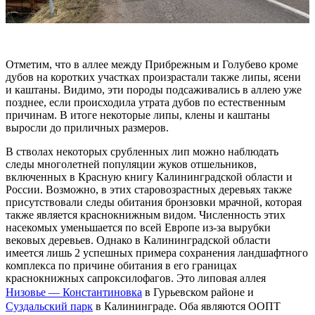
Отметим, что в аллее между Прибрежным и Голубево кроме
дубов на коротких участках произрастали также липы, ясени
и каштаны. Видимо, эти породы подсаживались в аллею уже
позднее, если происходила утрата дубов по естественным
причинам. В итоге некоторые липы, клены и каштаны
выросли до приличных размеров.
В стволах некоторых срубленных лип можно наблюдать
следы многолетней популяции жуков отшельников,
включенных в Красную книгу Калининградской области и
России. Возможно, в этих старовозрастных деревьях также
присутствовали следы обитания бронзовки мрачной, которая
также является краснокнижным видом. Численность этих
насекомых уменьшается по всей Европе из-за вырубки
вековых деревьев. Однако в Калининградской области
имеется лишь 2 успешных примера сохранения ландшафтного
комплекса по причине обитания в его границах
краснокнижных сапроксилофагов. Это липовая аллея
Низовье — Константиновка
в Гурьевском районе и
Суздальский парк
в Калининграде. Оба являются ООПТ