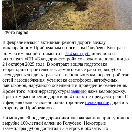
Фото rugrad
В феврале начался активный ремонт дороги между
микрорайоном Прибрежным и поселком Голубево. Контракт
по максимальной стоимости в
724 млн руб.
получило и
исполняет «СП «Балтдормостстрой» со сроком исполнения до
24 октября 2025 года. В контракт вошла подготовка
территории строительства, демонтажные работы, вырубка
всех деревьев вдоль трассы на неполных 6 км, переустройство
сетей газоснабжения, установка светофоров, автобусных
павильонов, наружного освещения и проведение озеленения.
Кроме того, мининфраструктуры
заявило
даже велодорожку.
При этом расширение дороги до 4 полос не предусмотрено. С
7 февраля было заявлено одностороннее
перекрытие
дороги в
сторону до Прибрежного.
На минувшей неделе дорожники «неожиданно» приступили к
вырубке 100-летней аллеи до Голубево. Некоторые
экземпляры дубов достигали 3 метров в обхвате. По