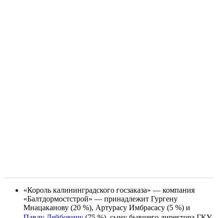
«Король калининградского госзаказа» — компания
«Балтдормостстрой» — принадлежит Гургену
Мнацаканову (20 %), Артурасу Имбрасасу (5 %) и
Павлу Лейбовичу
(75 %), сыну бывшего директора ГКУ