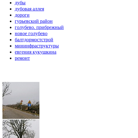
дубы
дубовая аллея
дороги
гурьевский район
голубево. прибрежный
новое голубево
балтдормостстрой
мининфраструктуры
евгения кукушкина
ремонт