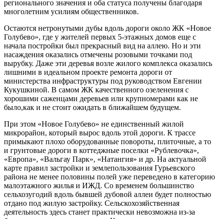
регионального значения и оба статуса получены благодаря
многолетним усилиям общественников.
Остаются нетронутыми дубы вдоль дороги около ЖК «Новое
Голубево», где у жителей первых 5-этажных домов еще с
начала постройки был прекрасный вид на аллею. Но и эти
насаждения оказались отмечены розовыми точками под
вырубку. Даже эти деревья возле жилого комплекса оказались
лишними в идеальном проекте ремонта дороги от
министерства инфраструктуры под руководством Евгении
Кукушкиной. В самом ЖК качественного озеленения с
хорошими саженцами деревьев или крупномерами как не
было,как и не стоит ожидать в ближайшем будущем.
При этом «Новое Голубево» не единственный жилой
микрорайон, который вырос вдоль этой дороги. К трассе
примыкают плохо оборудованные повороты, плиточные, а то
и грунтовые дороги в коттеджные поселки «Рублевочка»,
«Европа», «Вальгау Парк», «Натангия» и др. На актуальной
карте правил застройки и землепользования Гурьевского
района не менее половины полей уже переведено в категорию
малоэтажного жилья и ИЖД. Со временем большинство
сельхозугодий вдоль бывшей дубовой аллеи будет полностью
отдано под жилую застройку. Сельскохозяйственная
деятельность здесь станет практически невозможна из-за