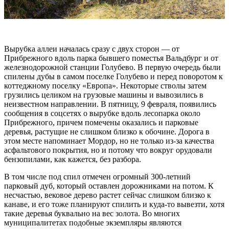
Вырубка аллеи началась сразу с двух сторон — от
Прибрежного вдоль парка бывшего поместья Вальдбург и от
железнодорожной станции Голубево. В первую очередь были
спилены дубы в самом поселке Голубево и перед поворотом к
коттеджному поселку «Европа». Некоторые стволы затем
грузились целиком на грузовые машины и вывозились в
неизвестном направлении. В пятницу, 9 февраля, появились
сообщения в соцсетях о вырубке вдоль лесопарка около
Прибрежного, причем помечены оказались и парковые
деревья, растущие не слишком близко к обочине. Дорога в
этом месте напоминает Мордор, но не только из-за качества
асфальтового покрытия, но и потому что вокруг орудовали
бензопилами, как кажется, без разбора.
В том числе под спил отмечен огромный 300-летний
парковый дуб, который оставлен дорожниками на потом. К
несчастью, вековое дерево растет сейчас слишком близко к
канаве, и его тоже планируют спилить и куда-то вывезти, хотя
такие деревья буквально на вес золота. Во многих
муниципалитетах подобные экземпляры являются