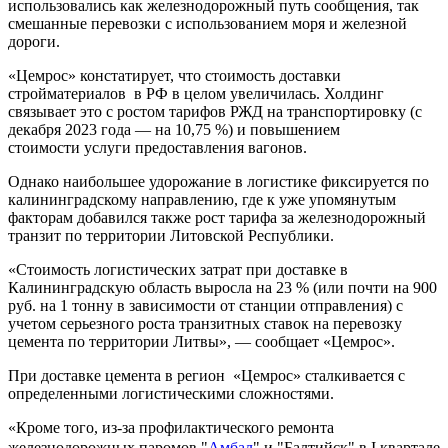
использовались как железнодорожный путь сообщения, так
смешанные перевозки с использованием моря и железной
дороги.
«Цемрос» констатирует, что стоимость доставки
стройматериалов в РФ в целом увеличилась. Холдинг
связывает это с ростом тарифов РЖД на транспортировку (с
декабря 2023 года — на 10,75 %) и повышением
стоимости услуги предоставления вагонов.
Однако наибольшее удорожание в логистике фиксируется по
калининградскому направлению, где к уже упомянутым
факторам добавился также рост тарифа за железнодорожный
транзит по территории Литовской Республики.
«Стоимость логистических затрат при доставке в
Калининградскую область выросла на 23 % (или почти на 900
руб. на 1 тонну в зависимости от станции отправления) с
учетом серьезного роста транзитных ставок на перевозку
цемента по территории Литвы», — сообщает «Цемрос».
При доставке цемента в регион «Цемрос» сталкивается с
определенными логистическими сложностями.
«Кроме того, из-за профилактического ремонта
железнодорожных паромов "
Амбал
" и "Балтийск" в I квартале