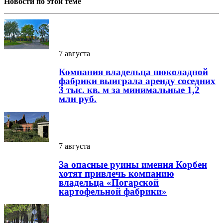
Новости по этой теме
7 августа
Компания владельца шоколадной
фабрики выиграла аренду соседних
3 тыс. кв. м за минимальные 1,2
млн руб.
7 августа
За опасные руины имения Корбен
хотят привлечь компанию
владельца «Погарской
картофельной фабрики»