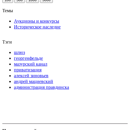
Темы
Аукционы и конкурсы
Историческое наследие
Тэги
шлюз
георгенфельде
мазурский канал
приватизация
алексей зиновьев
андрей мациевский
администрация правдинска