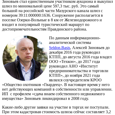
Зиновьев стал единственным участником аукциона и выкупил
шлюз по минимальной цене 597,3 тыс. руб. Это самый
большой на российской части Мазурского канала шлюз с
номером 39:11:000000:1636. Сооружение располагается в
поселке Озерки-Вольные в 8 км от Железнодорожного и
входит в популярный туристический маршрут по
достопримечательностям Правдинского района.
По данным информационно-
аналитической системы
Seldon.Basis
, Алексей Зиновьев до
декабря 2016 года руководил
КТПП, до августа 2016 года владел
ООО «Техкон», до 2017 года
руководил АНО «Институт
предпринимательства и торговли
КТПП», до ноября 2021 года
являлся соучредителем КРОО
«Общество охотников «Гвардеец». В настоящее время у него
нет действующих компаний в собственности или управлении.
ИП с профилем «сдача внаем собственного недвижимого
имущества» Зиновьев ликвидировал в 2008 году.
Какие-либо другие заявки на участие в торгах не поступали.
При этом кадастровая стоимость шлюза сейчас составляет 3,2