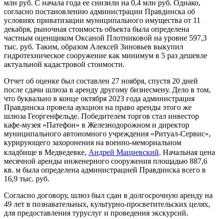
млн руб. С начала года ее снизили на 0,4 млн руб. Однако,
согласно постановлению администрации Правдинска об
условиях приватизации муниципального имущества от 11
декабря, рыночная стоимость объекта была определена
частным оценщиком Оксаной Плотниковой на уровне 597,3
тыс. руб. Таким, образом Алексей Зиновьев выкупил
гидротехническое сооружение как минимум в 5 раз дешевле
актуальной кадастровой стоимости.
Отчет об оценке был составлен 27 ноября, спустя 20 дней
после сдачи шлюза в аренду другому бизнесмену. Дело в том,
что буквально в конце октября 2023 года администрация
Правдинска провела аукцион на право аренды этого же
шлюза Георгенфельде. Победителем торгов стал инвестор
кафе-музея «Патефон» в Железнодорожном и директор
муниципального автономного учреждения «Ритуал-Сервис»,
курирующего захоронения на военно-мемориальном
кладбище в Медведевке,
Андрей Мациевский
. Начальная цена
месячной аренды инженерного сооружения площадью 887,6
кв. м была определена администрацией Правдинска всего в
16,9 тыс. руб.
Согласно договору, шлюз был сдан в долгосрочную аренду на
49 лет в познавательных, культурно-просветительских целях,
для предоставления туруслуг и проведения экскурсий.