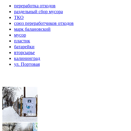
переработка отходов
раздельный сбор мусора
ТКО
союз переработчиков отходов
марк балановский
мусор
пластик
батарейки
вторсырье
калининград
ул. Портовая