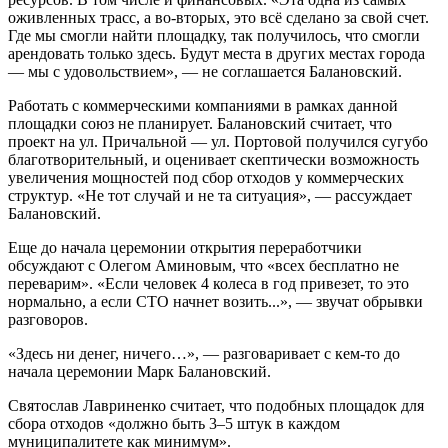
оживленных трасс, а во-вторых, это всё сделано за свой счет.
Где мы смогли найти площадку, так получилось, что смогли
арендовать только здесь. Будут места в других местах города
— мы с удовольствием», — не соглашается Балановский.
Работать с коммерческими компаниями в рамках данной
площадки союз не планирует. Балановский считает, что
проект на ул. Причальной — ул. Портовой получился сугубо
благотворительный, и оценивает скептически возможность
увеличения мощностей под сбор отходов у коммерческих
структур. «Не тот случай и не та ситуация», — рассуждает
Балановский.
Еще до начала церемонии открытия переработчики
обсуждают с Олегом Аминовым, что «всех бесплатно не
переварим». «Если человек 4 колеса в год привезет, то это
нормально, а если СТО начнет возить...», — звучат обрывки
разговоров.
«Здесь ни денег, ничего…», — разговаривает с кем-то до
начала церемонии Марк Балановский.
Святослав Лавриненко считает, что подобных площадок для
сбора отходов «должно быть 3–5 штук в каждом
муниципалитете как минимум».