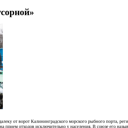
усорной»
подалеку от ворот Калининградского морского рыбного порта, р
 на прием отходов исключительно у населения. В союзе его на