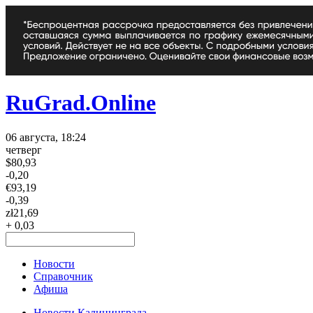
RuGrad.Online
06 августа, 18:24
четверг
$
80,93
-0,20
€
93,19
-0,39
zł
21,69
+ 0,03
Новости
Справочник
Афиша
Новости Калининграда