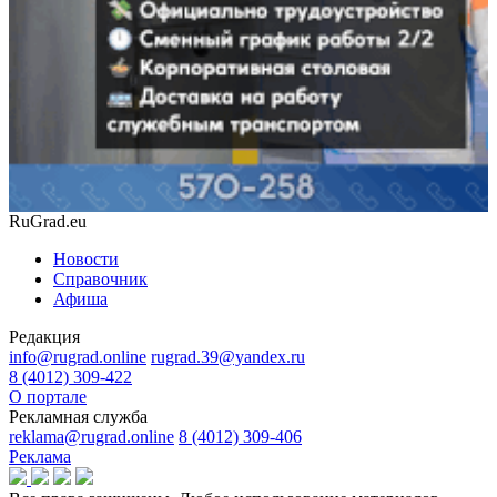
RuGrad.eu
Новости
Справочник
Афиша
Редакция
info@rugrad.online
rugrad.39@yandex.ru
8 (4012) 309-422
О портале
Рекламная служба
reklama@rugrad.online
8 (4012) 309-406
Реклама