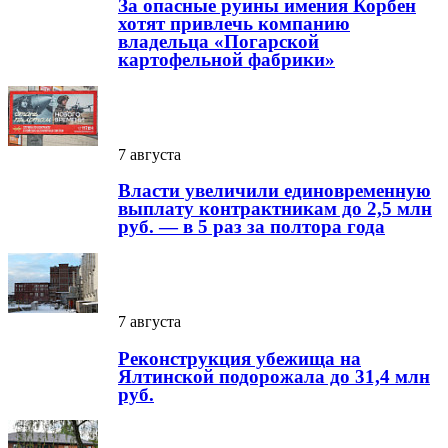
За опасные руины имения Корбен
хотят привлечь компанию
владельца «Погарской
картофельной фабрики»
7 августа
Власти увеличили единовременную
выплату контрактникам до 2,5 млн
руб. — в 5 раз за полтора года
7 августа
Реконструкция убежища на
Ялтинской подорожала до 31,4 млн
руб.