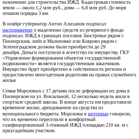
назначение для строительства ИЖД. Кадастровая стоимость
земли — около 1,2 млн руб., дома — 6,8 млн руб. До моря
пешком порядка 3 км.
В ноябре губернатор Антон Алиханов подписал
распоряжение
о выделении средств из резервного фонда
подписал. ИЖД в границах поселков Заостровье рядом с
Пионерским, либо в Малиновке или Коврово рядом с
Зеленоградском должны были приобрести до 29
декабря. Деньги поступили в агентство по имуществу. ГКУ
«Управление формирования объектов государственной
недвижимости» является государственным заказчиком.
Имущество будет приобретено в собственность региона и
предоставлено многодетным родителям на правах служебного
жилья
Семья Морозовых с 17 детьми после деформации их дома в
Пионерском на ул. Вокзальной, 12 несколько недель жила в
спортзале средней школы. В конце августа им предоставили
временное жилье, арендованное на средства из
муниципального бюджета. Морозовы в
интервью
говорили,
что их временно переселили в комфортный
газифицированный 3-этажный ИЖД площадью 210 кв. м с
приусадебным участком.