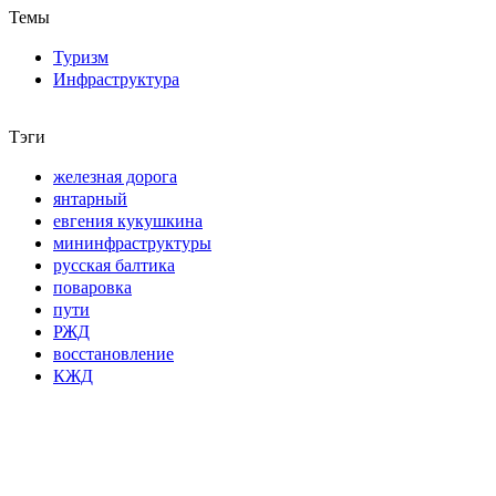
Темы
Туризм
Инфраструктура
Тэги
железная дорога
янтарный
евгения кукушкина
мининфраструктуры
русская балтика
поваровка
пути
РЖД
восстановление
КЖД