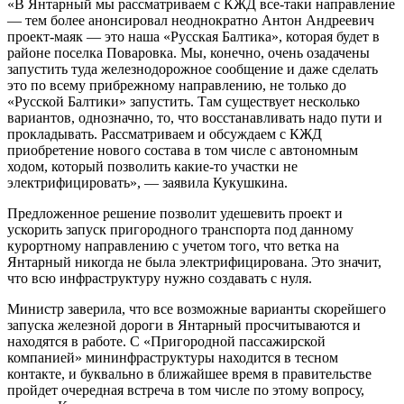
«В Янтарный мы рассматриваем с КЖД все-таки направление
— тем более анонсировал неоднократно Антон Андреевич
проект-маяк — это наша «Русская Балтика», которая будет в
районе поселка Поваровка. Мы, конечно, очень озадачены
запустить туда железнодорожное сообщение и даже сделать
это по всему прибрежному направлению, не только до
«Русской Балтики» запустить. Там существует несколько
вариантов, однозначно, то, что восстанавливать надо пути и
прокладывать. Рассматриваем и обсуждаем с КЖД
приобретение нового состава в том числе с автономным
ходом, который позволить какие-то участки не
электрифицировать», — заявила Кукушкина.
Предложенное решение позволит удешевить проект и
ускорить запуск пригородного транспорта под данному
курортному направлению с учетом того, что ветка на
Янтарный никогда не была электрифицирована. Это значит,
что всю инфраструктуру нужно создавать с нуля.
Министр заверила, что все возможные варианты скорейшего
запуска железной дороги в Янтарный просчитываются и
находятся в работе. С «Пригородной пассажирской
компанией» мининфраструктуры находится в тесном
контакте, и буквально в ближайшее время в правительстве
пройдет очередная встреча в том числе по этому вопросу,