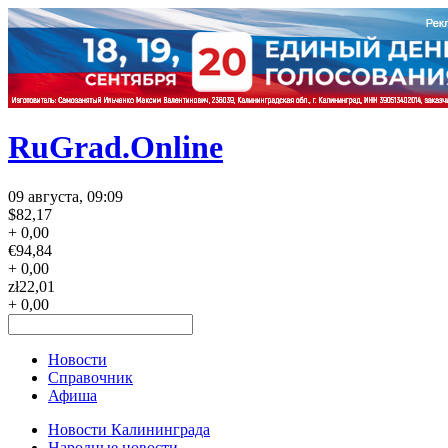
RuGrad.Online
09 августа, 09:09
$
82,17
+ 0,00
€
94,84
+ 0,00
zł
22,01
+ 0,00
Новости
Справочник
Афиша
Новости Калининграда
Народные новости