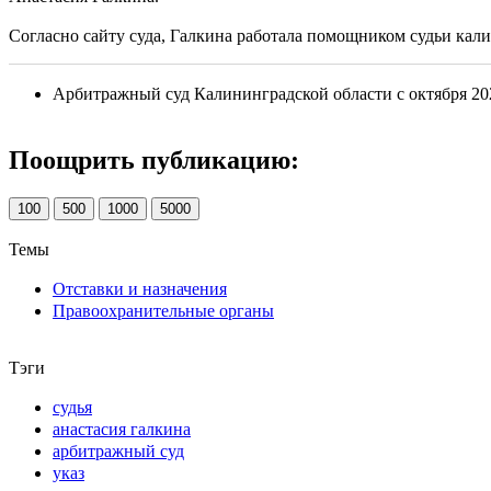
Согласно сайту суда, Галкина работала помощником судьи кал
Арбитражный суд Калининградской области с октября 20
Поощрить публикацию:
100
500
1000
5000
Темы
Отставки и назначения
Правоохранительные органы
Тэги
судья
анастасия галкина
арбитражный суд
указ