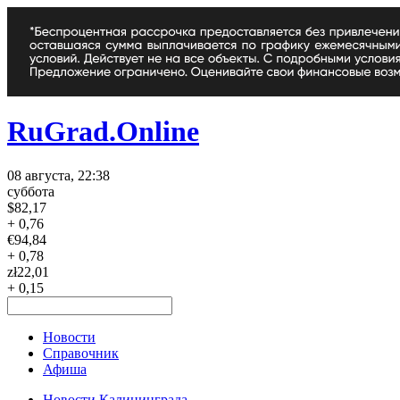
RuGrad.Online
08 августа, 22:38
суббота
$
82,17
+ 0,76
€
94,84
+ 0,78
zł
22,01
+ 0,15
Новости
Справочник
Афиша
Новости Калининграда