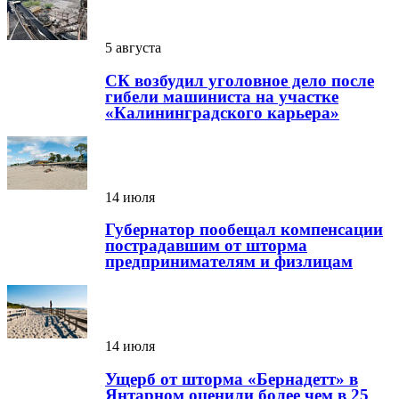
5 августа
СК возбудил уголовное дело после
гибели машиниста на участке
«Калининградского карьера»
14 июля
Губернатор пообещал компенсации
пострадавшим от шторма
предпринимателям и физлицам
14 июля
Ущерб от шторма «Бернадетт» в
Янтарном оценили более чем в 25