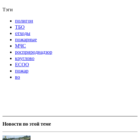
Тэги
полигон
ТБО
отходы
пожарные
МЧС
росприроднадзор
круглово
ЕСОО
пожар
во
Новости по этой теме