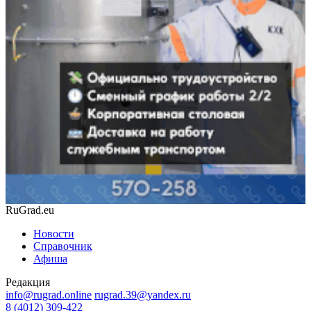
RuGrad.eu
Новости
Справочник
Афиша
Редакция
info@rugrad.online
rugrad.39@yandex.ru
8 (4012) 309-422