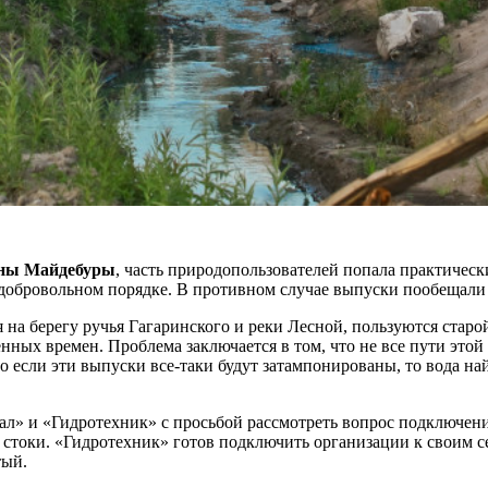
ны Майдебуры
, часть природопользователей попала практичес
 добровольном порядке. В противном случае выпуски пообещали
 на берегу ручья Гагаринского и реки Лесной, пользуются старой
нных времен. Проблема заключается в том, что не все пути этой
что если эти выпуски все-таки будут затампонированы, то вода 
ал» и «Гидротехник» с просьбой рассмотреть вопрос подключен
стоки. «Гидротехник» готов подключить организации к своим сетя
тый.