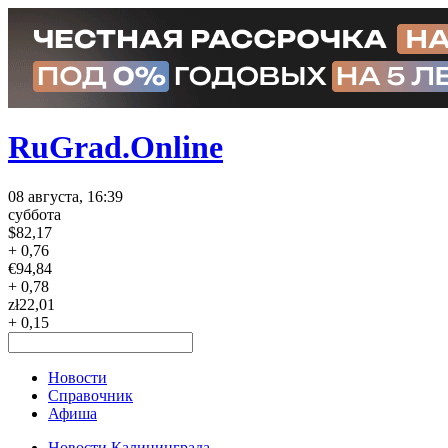
RuGrad.Online
08 августа, 16:39
суббота
$
82,17
+ 0,76
€
94,84
+ 0,78
zł
22,01
+ 0,15
Новости
Справочник
Афиша
Новости Калининграда