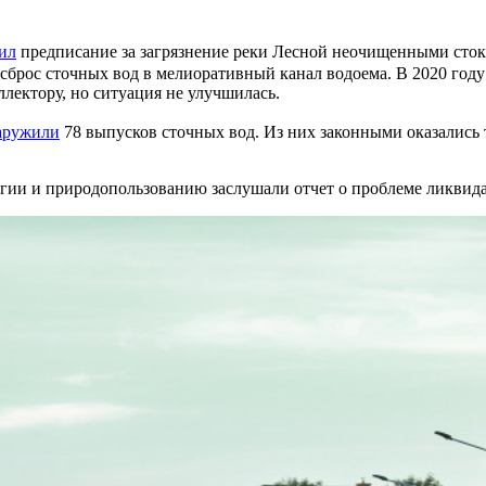
ил
предписание за загрязнение реки Лесной неочищенными сто
брос сточных вод в мелиоративный канал водоема. В 2020 году
лектору, но ситуация не улучшилась.
аружили
78 выпусков сточных вод. Из них законными оказались 
гии и природопользованию заслушали отчет о проблеме ликвида