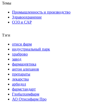
Темы
Промышленность и производство
Здравоохранение
ОЭЗ и САР
Тэги
отиси фарм
индустриальный парк
храброво
завод
фармацевтика
антон алиханов
препараты
лекарства
арбидол
фармстандарт
Глобалхимфарм
АО Отисифарм Про