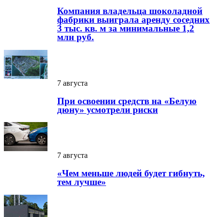
Компания владельца шоколадной
фабрики выиграла аренду соседних
3 тыс. кв. м за минимальные 1,2
млн руб.
7 августа
При освоении средств на «Белую
дюну» усмотрели риски
7 августа
«Чем меньше людей будет гибнуть,
тем лучше»