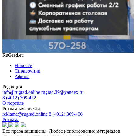
RuGrad.eu
Новости
Справочник
Афиша
Редакция
info@rugrad.online
rugrad.39@yandex.ru
8 (4012) 309-422
О портале
Рекламная служба
reklama@rugrad.online
8 (4012) 309-406
Реклама
Все права защищены. Любое использование материалов