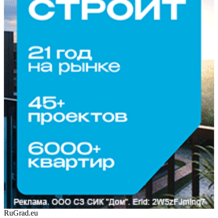
RuGrad.eu