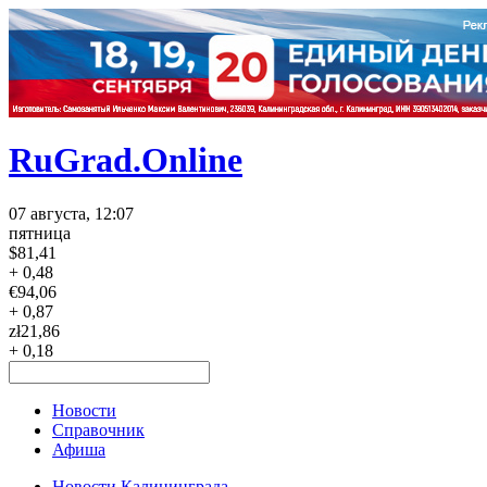
RuGrad.Online
07 августа, 12:07
пятница
$
81,41
+ 0,48
€
94,06
+ 0,87
zł
21,86
+ 0,18
Новости
Справочник
Афиша
Новости Калининграда