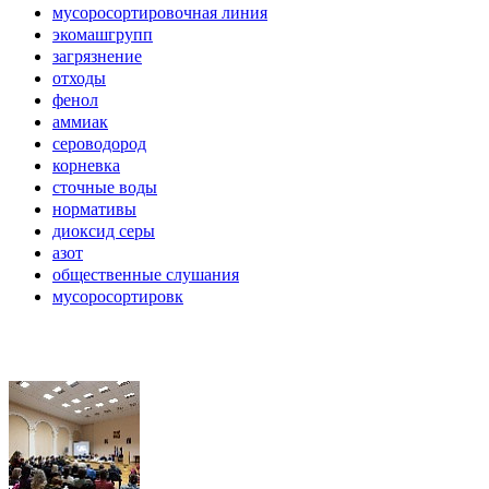
мусоросортировочная линия
экомашгрупп
загрязнение
отходы
фенол
аммиак
сероводород
корневка
сточные воды
нормативы
диоксид серы
азот
общественные слушания
мусоросортировк