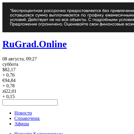
RuGrad.Online
08 августа, 09:27
суббота
$
82,17
+ 0,76
€
94,84
+ 0,78
zł
22,01
+ 0,15
Новости
Справочник
Афиша
Новости Калининграда