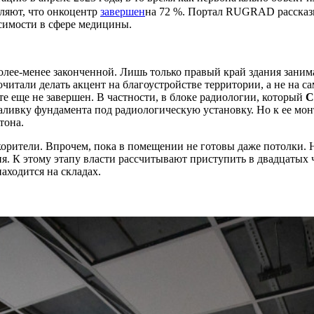
ляют, что онкоцентр
завершен
на 72 %. Портал RUGRAD рассказы
исимости в сфере медицины.
олее-менее законченной. Лишь только правый край здания заним
итали делать акцент на благоустройстве территории, а не на са
те еще не завершен.
В частности, в блоке радиологии, который
С
ивку фундамента под радиологическую установку. Но к ее монт
тона.
корители. Впрочем, пока в помещении не готовы даже потолки. 
я. К этому этапу власти рассчитывают приступить в двадцатых 
аходится на складах.