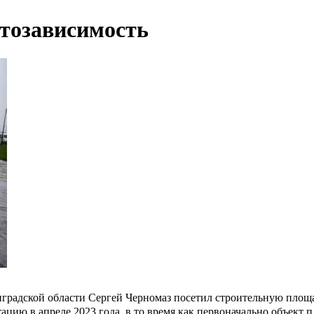
тозависимость
градской области Сергей Черномаз посетил строительную площа
тацию в апреле 2023 года, в то время как первоначально объект 